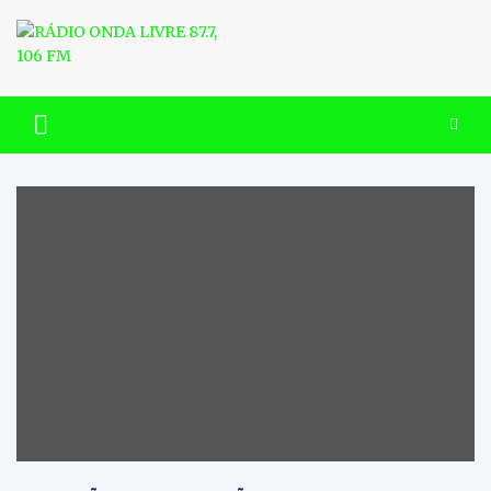
Skip
to
content
RÁDIO ONDA LIVRE 87.7, 106
FM