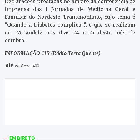
Declarações prestadas no âmbito da conferência de
imprensa das I Jornadas de Medicina Geral e
Familiar do Nordeste Transmontano, cujo tema é
“Quando a Diabetes complica…”, e que se realizam
em Mirandela nos dias 24 e 25 deste mês de
outubro.
INFORMAÇÃO CIR (Rádio Terra Quente)
Post Views:
400
Navegação
Menos 37% de uvas na Campanha de Vindimas 2016
de
artigos
Greve dos enfermeiros com adesão de 77% na ULS
do Nordeste
EM DIRETO