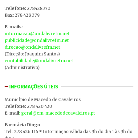
Telefone:
278428370
Fax:
278 428 379
E-mails:
informacao@ondalivrefm.net
publicidade@ondalivrefm.net
direcao@ondalivrefm.net
(Direção: Joaquim Santos)
contabilidade@ondalivrefm.net
(Administrativo)
INFORMAÇÕES ÚTEIS
MunicÍpio de Macedo de Cavaleiros
Telefone:
278 420 420
E-mail
: geral@cm-macedodecavaleiros.pt
Farmácia Diogo
Tel.: 278 426 116 * Informação válida das 9h do dia 1 às 9h do