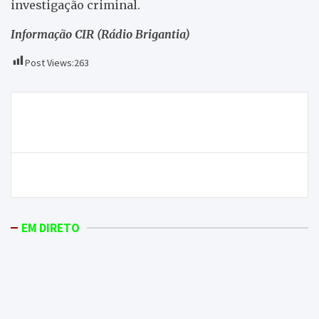
investigação criminal.
Informação CIR (Rádio Brigantia)
Post Views:
263
Navegação
GDM entra a somar em 2017. Agora o resumo em
de
vídeo, sempre na sua, ONDA LIVRE TV
artigos
Dois feridos em capotamento automóvel
EM DIRETO