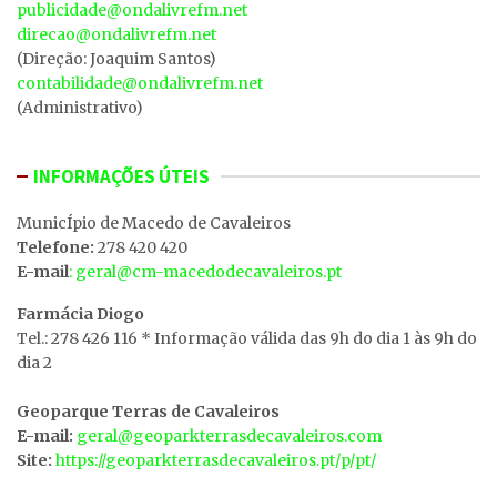
publicidade@ondalivrefm.net
direcao@ondalivrefm.net
(Direção: Joaquim Santos)
contabilidade@ondalivrefm.net
(Administrativo)
INFORMAÇÕES ÚTEIS
MunicÍpio de Macedo de Cavaleiros
Telefone:
278 420 420
E-mail
: geral@cm-macedodecavaleiros.pt
Farmácia Diogo
Tel.: 278 426 116 * Informação válida das 9h do dia 1 às 9h do
dia 2
Geoparque Terras de Cavaleiros
E-mail:
geral@geoparkterrasdecavaleiros.com
Site:
https://geoparkterrasdecavaleiros.pt/p/pt/