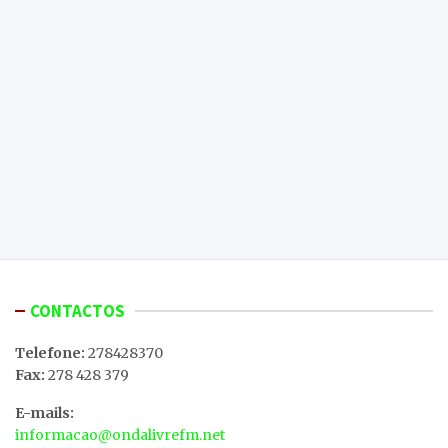
CONTACTOS
Telefone:
278428370
Fax:
278 428 379
E-mails:
informacao@ondalivrefm.net