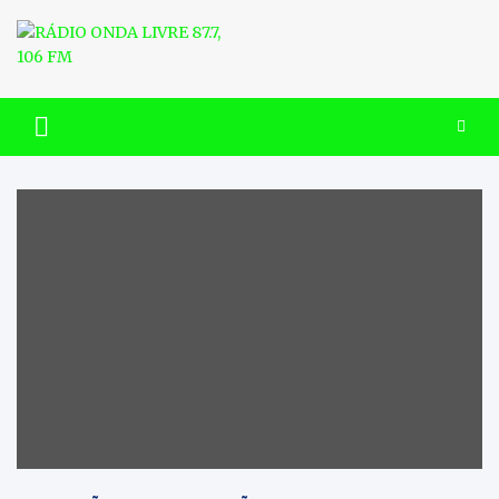
Skip
to
content
RÁDIO ONDA LIVRE 87.7, 106
FM