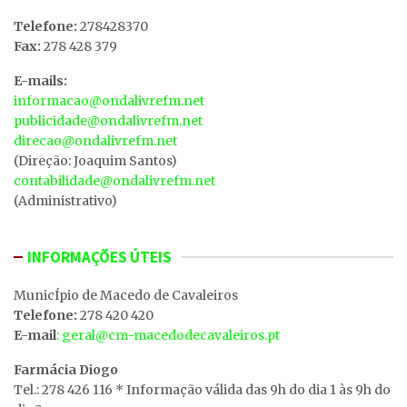
Telefone:
278428370
Fax:
278 428 379
E-mails:
informacao@ondalivrefm.net
publicidade@ondalivrefm.net
direcao@ondalivrefm.net
(Direção: Joaquim Santos)
contabilidade@ondalivrefm.net
(Administrativo)
INFORMAÇÕES ÚTEIS
MunicÍpio de Macedo de Cavaleiros
Telefone:
278 420 420
E-mail
: geral@cm-macedodecavaleiros.pt
Farmácia Diogo
Tel.: 278 426 116 * Informação válida das 9h do dia 1 às 9h do