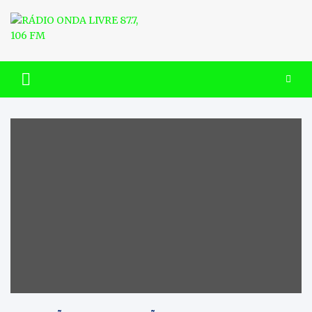
Skip
to
content
RÁDIO ONDA LIVRE 87.7, 106
FM