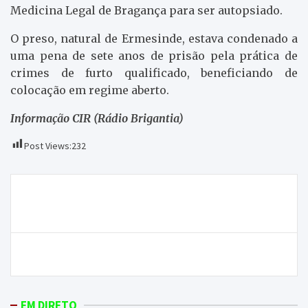
Medicina Legal de Bragança para ser autopsiado.
O preso, natural de Ermesinde, estava condenado a
uma pena de sete anos de prisão pela prática de
crimes de furto qualificado, beneficiando de
colocação em regime aberto.
Informação CIR (Rádio Brigantia)
Post Views:
232
Navegação
ONDA LIVRE TV – Encontro Regional de
de
Educadores de Infância | Teaser
artigos
Homem detido com 1200 doses de haxixe e ecstasy
EM DIRETO