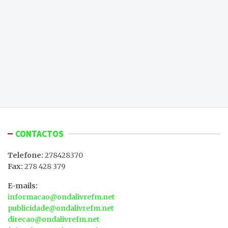
CONTACTOS
Telefone:
278428370
Fax:
278 428 379
E-mails:
informacao@ondalivrefm.net
publicidade@ondalivrefm.net
direcao@ondalivrefm.net