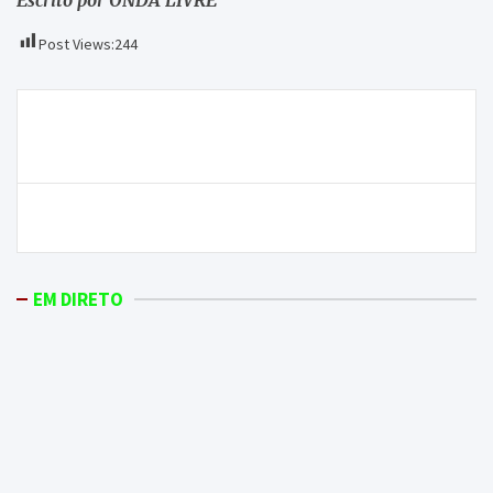
Post Views:
244
Navegação
ONDA LIVRE TV – Entrudo Chocalheiro | Diário 28
de
de fevereiro (terça-feira)
artigos
42 quilos de cobre recuperados em Sendim
EM DIRETO