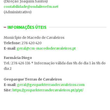
(Direção: Joaquim Santos)
contabilidade@ondalivrefm.net
(Administrativo)
INFORMAÇÕES ÚTEIS
MunicÍpio de Macedo de Cavaleiros
Telefone:
278 420 420
E-mail
: geral@cm-macedodecavaleiros.pt
Farmácia Diogo
Tel.: 278 426 116 * Informação válida das 9h do dia 1 às 9h do
dia 2
Geoparque Terras de Cavaleiros
E-mail:
geral@geoparkterrasdecavaleiros.com
Site:
https://geoparkterrasdecavaleiros.pt/p/pt/