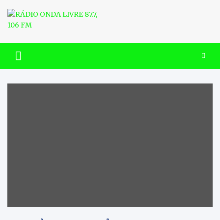
Skip
to
content
RÁDIO ONDA LIVRE 87.7, 106
FM