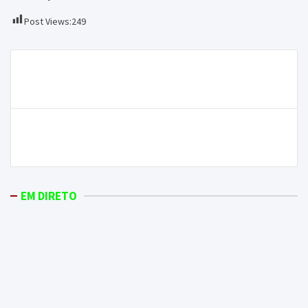
Post Views:
249
Navegação
Incêndio destrói edifício desabitado no centro
de
histórico de Mirandela
artigos
Obras e melhorias na rede de abastecimento de água
não convencem Concelhia do PS
EM DIRETO