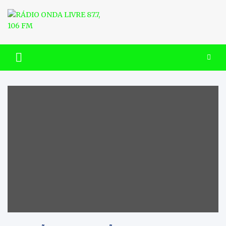
Skip
to
content
RÁDIO ONDA LIVRE 87.7, 106
FM