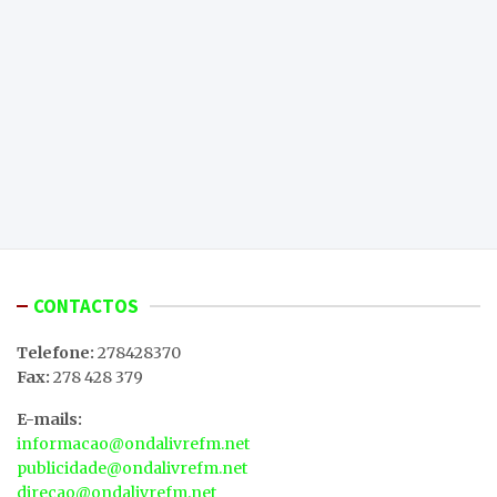
CONTACTOS
Telefone:
278428370
Fax:
278 428 379
E-mails:
informacao@ondalivrefm.net
publicidade@ondalivrefm.net
direcao@ondalivrefm.net