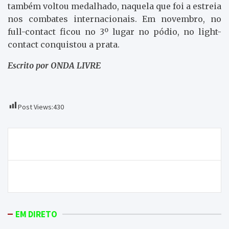
também voltou medalhado, naquela que foi a estreia
nos combates internacionais. Em novembro, no
full-contact ficou no 3º lugar no pódio, no light-
contact conquistou a prata.
Escrito por ONDA LIVRE
Post Views:
430
Navegação
ONDA LIVRE TV – Casa nova para a ADCMC
de
artigos
Macedo de Cavaleiros adere à rede europeia AVEC
EM DIRETO