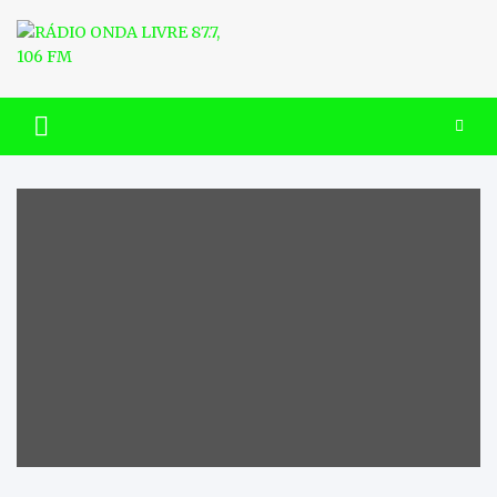
Skip
to
content
RÁDIO ONDA LIVRE 87.7, 106
FM