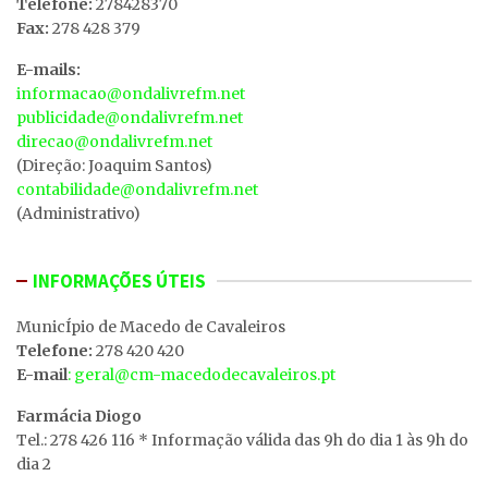
Telefone:
278428370
Fax:
278 428 379
E-mails:
informacao@ondalivrefm.net
publicidade@ondalivrefm.net
direcao@ondalivrefm.net
(Direção: Joaquim Santos)
contabilidade@ondalivrefm.net
(Administrativo)
INFORMAÇÕES ÚTEIS
MunicÍpio de Macedo de Cavaleiros
Telefone:
278 420 420
E-mail
: geral@cm-macedodecavaleiros.pt
Farmácia Diogo
Tel.: 278 426 116 * Informação válida das 9h do dia 1 às 9h do
dia 2