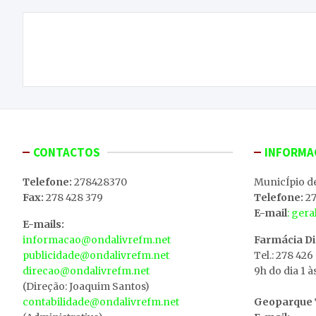
Navegação
Juramento de Bandeira de Praças amanhã em
de
Macedo de Cavaleiros
artigos
CONTACTOS
INFORMA
Telefone:
278428370
MunicÍpio d
Fax:
278 428 379
Telefone:
27
E-mail
: ger
E-mails:
informacao@ondalivrefm.net
Farmácia D
publicidade@ondalivrefm.net
Tel.: 278 426
direcao@ondalivrefm.net
9h do dia 1 à
(Direção: Joaquim Santos)
contabilidade@ondalivrefm.net
Geoparque T