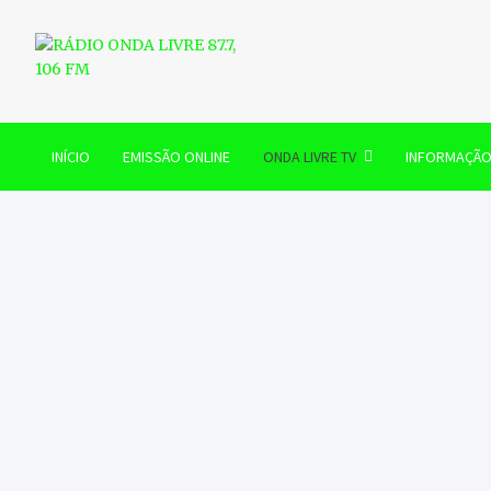
Skip
to
content
RÁDIO ONDA LIVRE 87.7, 
INÍCIO
EMISSÃO ONLINE
ONDA LIVRE TV
INFORMAÇÃ