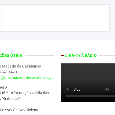
ONDA LIVRE TV – Sentimentos esculpidos em
pedra
ÇÕES ÚTEIS
LIGA-TE À RÁDIO
e Macedo de Cavaleiros
8 420 420
al@cm-macedodecavaleiros.pt
iogo
 116 * Informação válida das
s 9h do dia 2
erras de Cavaleiros