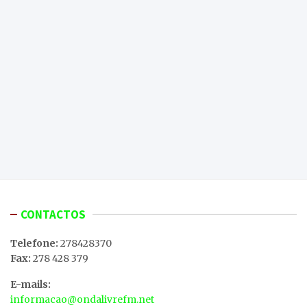
CONTACTOS
Telefone:
278428370
Fax:
278 428 379
E-mails:
informacao@ondalivrefm.net