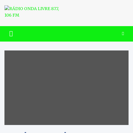
Skip
to
content
RÁDIO ONDA LIVRE 87.7, 106
FM