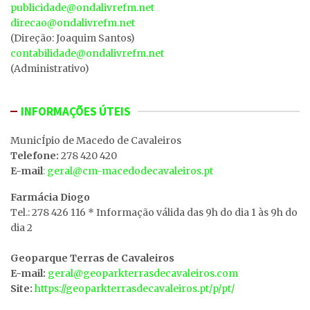
publicidade@ondalivrefm.net
direcao@ondalivrefm.net
(Direção: Joaquim Santos)
contabilidade@ondalivrefm.net
(Administrativo)
INFORMAÇÕES ÚTEIS
MunicÍpio de Macedo de Cavaleiros
Telefone:
278 420 420
E-mail
: geral@cm-macedodecavaleiros.pt
Farmácia Diogo
Tel.: 278 426 116 * Informação válida das 9h do dia 1 às 9h do
dia 2
Geoparque Terras de Cavaleiros
E-mail:
geral@geoparkterrasdecavaleiros.com
Site:
https://geoparkterrasdecavaleiros.pt/p/pt/