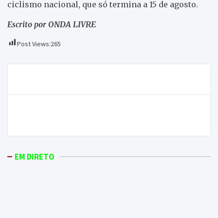
ciclismo nacional, que só termina a 15 de agosto.
Escrito por ONDA LIVRE
Post Views:
265
Navegação
A terra tremeu esta manhã em Moncorvo
de
artigos
ONDA LIVRE TV – PS apresenta listas para as
autárquicas
EM DIRETO