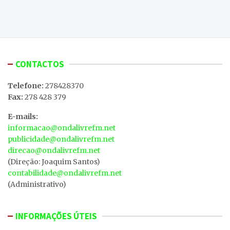
CONTACTOS
Telefone:
278428370
Fax:
278 428 379
E-mails:
informacao@ondalivrefm.net
publicidade@ondalivrefm.net
direcao@ondalivrefm.net
(Direção: Joaquim Santos)
contabilidade@ondalivrefm.net
(Administrativo)
INFORMAÇÕES ÚTEIS