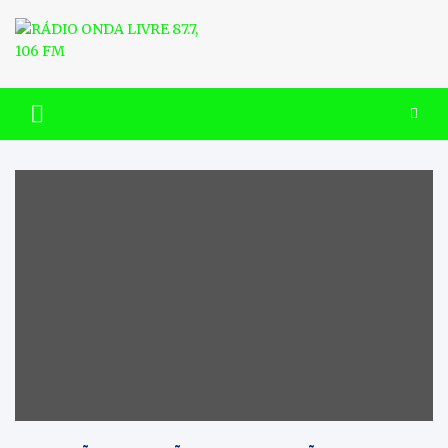
Skip
to
content
RÁDIO ONDA LIVRE 87.7, 106
FM