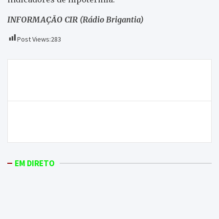
INFORMAÇÃO CIR (Rádio Brigantia)
Post Views:
283
Navegação
ONDA LIVRE TV – 3 de Dezembro – Dia
de
Internacional das Pessoas com Deficiência
artigos
“Anúncio” à Virgem Maria abre atividades natalícias
na cidade de Macedo
EM DIRETO