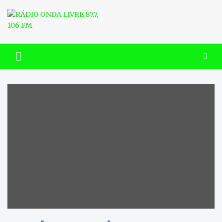
Skip
to
content
RÁDIO ONDA LIVRE 87.7, 106
FM