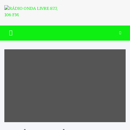
Skip
to
content
RÁDIO ONDA LIVRE 87.7, 106
FM