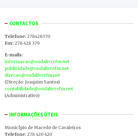
CONTACTOS
Telefone:
278428370
Fax:
278 428 379
E-mails:
informacao@ondalivrefm.net
publicidade@ondalivrefm.net
direcao@ondalivrefm.net
(Direção: Joaquim Santos)
contabilidade@ondalivrefm.net
(Administrativo)
INFORMAÇÕES ÚTEIS
MunicÍpio de Macedo de Cavaleiros
Telefone:
278 420 420