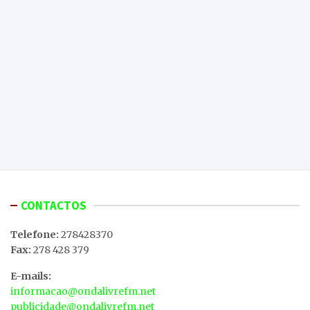
CONTACTOS
Telefone:
278428370
Fax:
278 428 379
E-mails:
informacao@ondalivrefm.net
publicidade@ondalivrefm.net