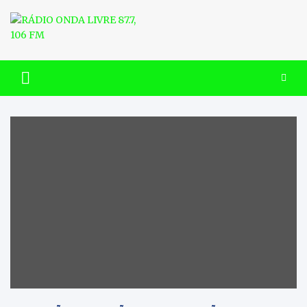
Skip
to
content
RÁDIO ONDA LIVRE 87.7, 106
FM