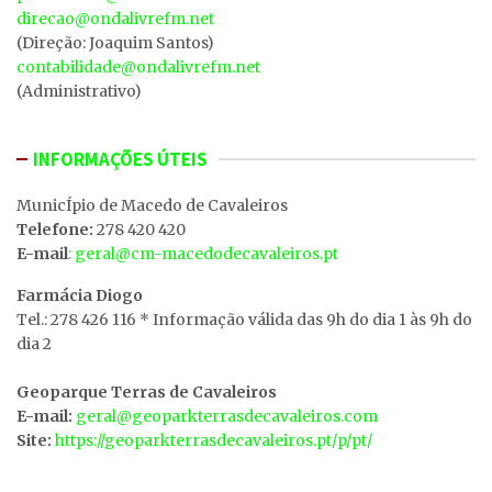
direcao@ondalivrefm.net
(Direção: Joaquim Santos)
contabilidade@ondalivrefm.net
(Administrativo)
INFORMAÇÕES ÚTEIS
MunicÍpio de Macedo de Cavaleiros
Telefone:
278 420 420
E-mail
: geral@cm-macedodecavaleiros.pt
Farmácia Diogo
Tel.: 278 426 116 * Informação válida das 9h do dia 1 às 9h do
dia 2
Geoparque Terras de Cavaleiros
E-mail:
geral@geoparkterrasdecavaleiros.com
Site:
https://geoparkterrasdecavaleiros.pt/p/pt/