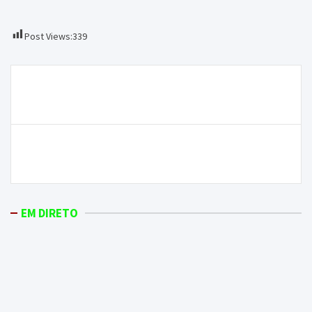
Post Views:
339
Navegação
Cratera abriu-se na rotunda do Nerba este sábado,
de
em Bragança
artigos
ONDA LIVRE TV – AJAM estreou peça “8 Dias” no
centro cultural de Macedo
EM DIRETO