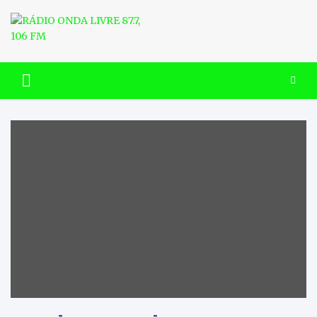
Skip
to
content
RÁDIO ONDA LIVRE 87.7, 106
FM