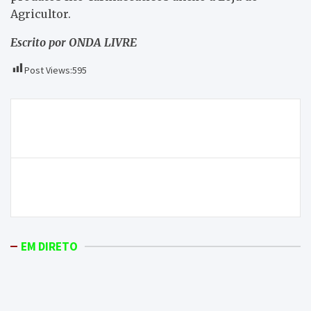
Agricultor.
Escrito por ONDA LIVRE
Post Views:
595
Navegação
GDM vai disputar o título de Campeão Distrital com o
de
CASC Freixo
artigos
I Volta ao Nordeste em Bicicleta arrancou com o
“pedal direito” de Macedo de Cavaleiros
EM DIRETO