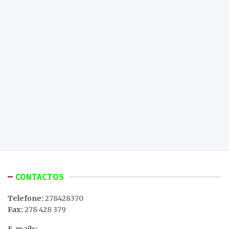
CONTACTOS
Telefone:
278428370
Fax:
278 428 379
E-mails: