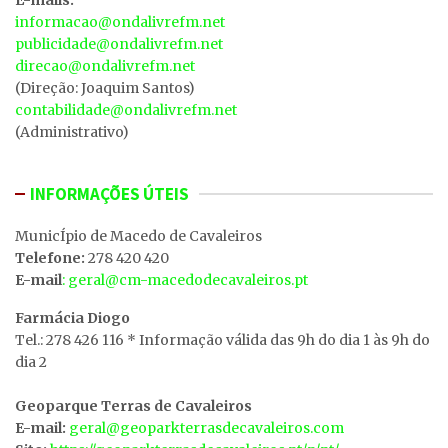
informacao@ondalivrefm.net
publicidade@ondalivrefm.net
direcao@ondalivrefm.net
(Direção: Joaquim Santos)
contabilidade@ondalivrefm.net
(Administrativo)
INFORMAÇÕES ÚTEIS
MunicÍpio de Macedo de Cavaleiros
Telefone:
278 420 420
E-mail
: geral@cm-macedodecavaleiros.pt
Farmácia Diogo
Tel.: 278 426 116 * Informação válida das 9h do dia 1 às 9h do
dia 2
Geoparque Terras de Cavaleiros
E-mail:
geral@geoparkterrasdecavaleiros.com