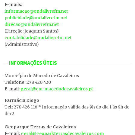
E-mails:
informacao@ondalivrefm.net
publicidade@ondalivrefm.net
direcao@ondalivrefm.net
(Direção: Joaquim Santos)
contabilidade@ondalivrefm.net
(Administrativo)
INFORMAÇÕES ÚTEIS
MunicÍpio de Macedo de Cavaleiros
Telefone:
278 420 420
E-mail
: geral@cm-macedodecavaleiros.pt
Farmácia Diogo
Tel.: 278 426 116 * Informação válida das 9h do dia 1 às 9h do
dia 2
Geoparque Terras de Cavaleiros
E-mail:
geral@geoparkterrasdecavaleiros.com