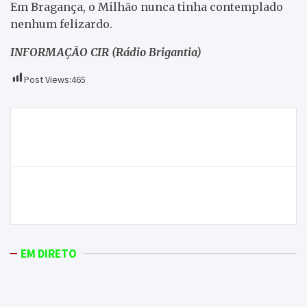
Em Bragança, o Milhão nunca tinha contemplado
nenhum felizardo.
INFORMAÇÃO CIR (Rádio Brigantia)
Post Views:
465
Navegação
Alfândega da Fé vai ter um pólo da Bienal de
de
Cerveira
artigos
Indivíduo identificado esta manhã por prática de
pesca ilegal
EM DIRETO