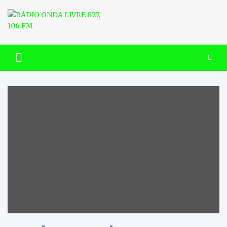
Skip
to
content
RÁDIO ONDA LIVRE 87.7, 106
FM