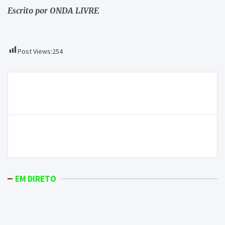
Escrito por ONDA LIVRE
Post Views:
254
Navegação
Detido por suspeitas de provocar incêndio esta
de
madrugada no concelho de Vinhais
artigos
Calor chega em força e deixa vários distritos em
aviso vermelho
EM DIRETO