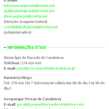
E-mails:
informacao@ondalivrefm.net
publicidade@ondalivrefm.net
direcao@ondalivrefm.net
(Direção: Joaquim Santos)
contabilidade@ondalivrefm.net
(Administrativo)
INFORMAÇÕES ÚTEIS
MunicÍpio de Macedo de Cavaleiros
Telefone:
278 420 420
E-mail
: geral@cm-macedodecavaleiros.pt
Farmácia Diogo
Tel.: 278 426 116 * Informação válida das 9h do dia 1 às 9h do
dia 2
Geoparque Terras de Cavaleiros
E-mail:
geral@geoparkterrasdecavaleiros.com