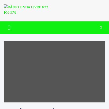
Skip
to
content
RÁDIO ONDA LIVRE 87.7, 106
FM