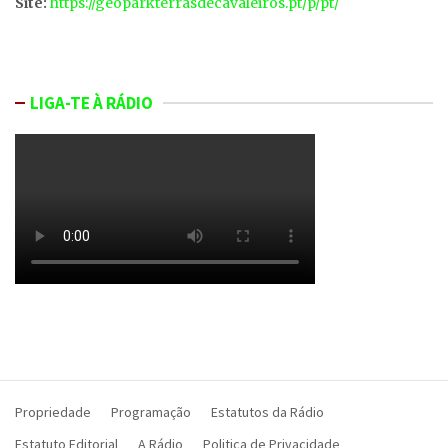
Site:
https://geoparkterrasdecavaleiros.pt/p/pt/
LIGA-TE À RÁDIO
Propriedade
Programação
Estatutos da Rádio
Estatuto Editorial
A Rádio
Politica de Privacidade