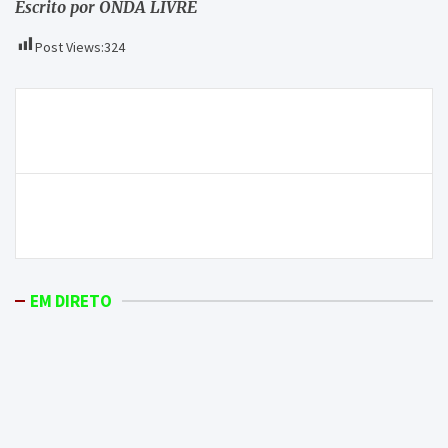
Escrito por ONDA LIVRE
Post Views:
324
Navegação
“Atrás dos montes” contempla as melhores
de
fotografias da região transmontana
artigos
Milhares de pequenos e médios viticultores podem
deixar a atividade nos próximos anos
EM DIRETO