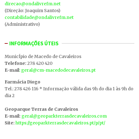
direcao@ondalivrefm.net
(Direção: Joaquim Santos)
contabilidade@ondalivrefm.net
(Administrativo)
INFORMAÇÕES ÚTEIS
MunicÍpio de Macedo de Cavaleiros
Telefone:
278 420 420
E-mail
: geral@cm-macedodecavaleiros.pt
Farmácia Diogo
Tel.: 278 426 116 * Informação válida das 9h do dia 1 às 9h do
dia 2
Geoparque Terras de Cavaleiros
E-mail:
geral@geoparkterrasdecavaleiros.com
Site:
https://geoparkterrasdecavaleiros.pt/p/pt/