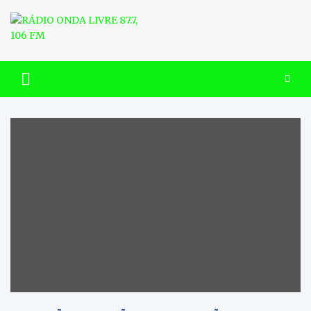
Skip
to
content
RÁDIO ONDA LIVRE 87.7, 106
FM