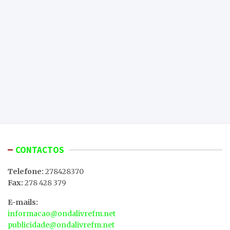
CONTACTOS
Telefone:
278428370
Fax:
278 428 379
E-mails:
informacao@ondalivrefm.net
publicidade@ondalivrefm.net