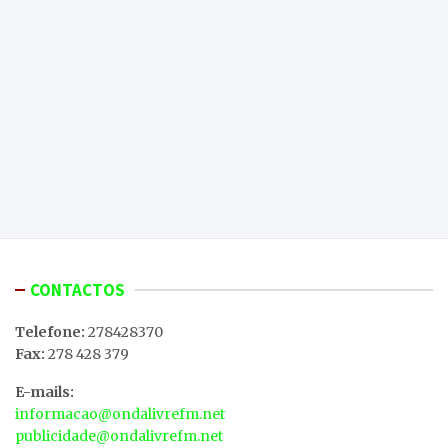
CONTACTOS
Telefone:
278428370
Fax:
278 428 379
E-mails:
informacao@ondalivrefm.net
publicidade@ondalivrefm.net