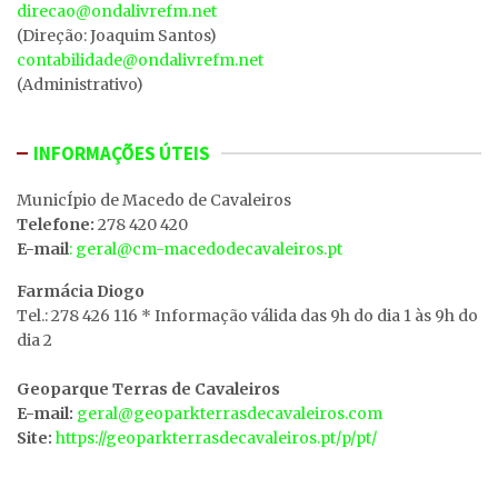
direcao@ondalivrefm.net
(Direção: Joaquim Santos)
contabilidade@ondalivrefm.net
(Administrativo)
INFORMAÇÕES ÚTEIS
MunicÍpio de Macedo de Cavaleiros
Telefone:
278 420 420
E-mail
: geral@cm-macedodecavaleiros.pt
Farmácia Diogo
Tel.: 278 426 116 * Informação válida das 9h do dia 1 às 9h do
dia 2
Geoparque Terras de Cavaleiros
E-mail:
geral@geoparkterrasdecavaleiros.com
Site:
https://geoparkterrasdecavaleiros.pt/p/pt/