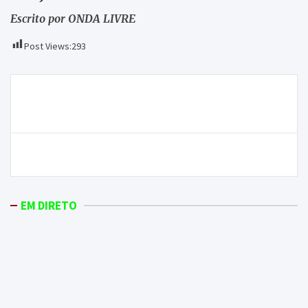
Escrito por ONDA LIVRE
Post Views:
293
Navegação
Bebé morre no hospital de Vila Real após parto em
de
casa
artigos
ONDA LIVRE TV – Motores, a Nossa Paixão | Ep. 33
EM DIRETO