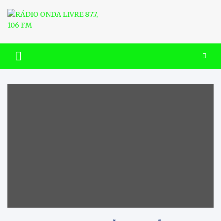
Skip
to
content
RÁDIO ONDA LIVRE 87.7, 106
FM