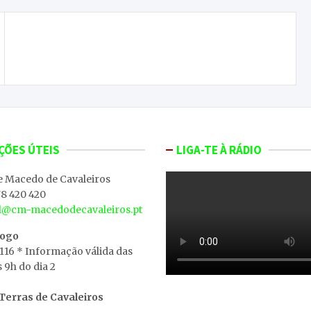
Macedo faz o 4-1 frente ao Vinhais e quebra ciclo
de derrotas
ÇÕES ÚTEIS
LIGA-TE À RÁDIO
e Macedo de Cavaleiros
8 420 420
al@cm-macedodecavaleiros.pt
iogo
 116 * Informação válida das
s 9h do dia 2
erras de Cavaleiros