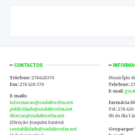
Navegação
José Carlos Afonso: “Queremos mudar esta fase
de
menos boa”
artigos
CONTACTOS
INFORMA
Telefone:
278428370
MunicÍpio d
Fax:
278 428 379
Telefone:
27
E-mail
: ger
E-mails:
informacao@ondalivrefm.net
Farmácia D
publicidade@ondalivrefm.net
Tel.: 278 426
direcao@ondalivrefm.net
9h do dia 1 à
(Direção: Joaquim Santos)
contabilidade@ondalivrefm.net
Geoparque T