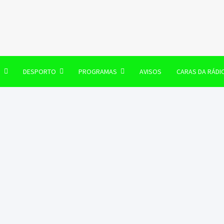
106 FM
O
DESPORTO
PROGRAMAS
AVISOS
CARAS DA RÁDI