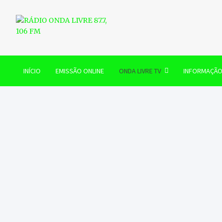
Skip
to
content
RÁDIO ONDA LIVRE 87.7, 
INÍCIO
EMISSÃO ONLINE
ONDA LIVRE TV
INFORMAÇÃ