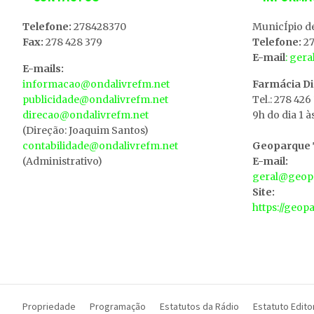
Telefone:
278428370
MunicÍpio d
Fax:
278 428 379
Telefone:
27
E-mail
: ger
E-mails:
informacao@ondalivrefm.net
Farmácia D
publicidade@ondalivrefm.net
Tel.: 278 426
direcao@ondalivrefm.net
9h do dia 1 à
(Direção: Joaquim Santos)
contabilidade@ondalivrefm.net
Geoparque T
(Administrativo)
E-mail:
geral@geopa
Site:
https://geop
Propriedade
Programação
Estatutos da Rádio
Estatuto Editor