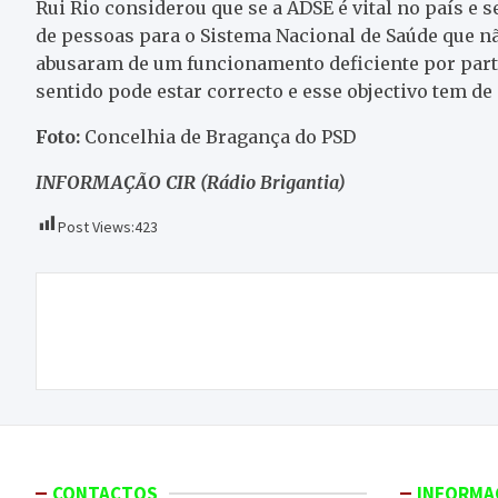
Rui Rio considerou que se a ADSE é vital no país e 
de pessoas para o Sistema Nacional de Saúde que nã
abusaram de um funcionamento deficiente por parte
sentido pode estar correcto e esse objectivo tem d
Foto:
Concelhia de Bragança do PSD
INFORMAÇÃO CIR (Rádio Brigantia)
Post Views:
423
Navegação
Incêndio em armazém deixa avultados prejuízos
de
em Lamachã (Montalegre)
artigos
CONTACTOS
INFORMA