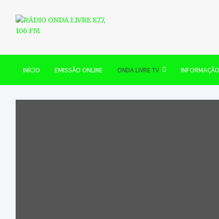
Skip
to
content
RÁDIO ONDA LIVRE 87.7, 
INÍCIO
EMISSÃO ONLINE
ONDA LIVRE TV
INFORMAÇÃ