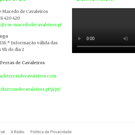
e Macedo de Cavaleiros
8 420 420
al@cm-macedodecavaleiros.pt
iogo
 116 * Informação válida das
s 9h do dia 2
erras de Cavaleiros
rkterrasdecavaleiros.com
arkterrasdecavaleiros.pt/p/pt/
ial
A Rádio
Politica de Privacidade