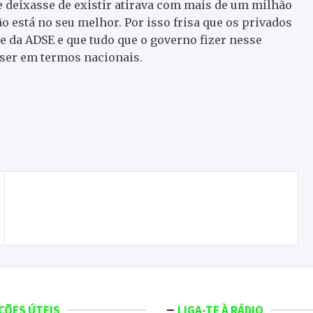
se deixasse de existir atirava com mais de um milhão
o está no seu melhor. Por isso frisa que os privados
 da ADSE e que tudo que o governo fizer nesse
e ser em termos nacionais.
ONDA LIVRE TV – Entrevistas com Rui Costa | À
conversa com a cantora Karyna
ÇÕES ÚTEIS
LIGA-TE À RÁDIO