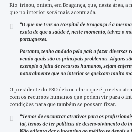
Rio, frisou, ontem, em Bragança, que, nesta área, a
que no interior será mais acentuada.
“O que me traz ao Hospital de Bragança é a mesma 
exata de que a saúde é, neste momento, talvez o m
portugueses.
Portanto, tenho andado pelo país a fazer diversas r
vendo quais são os principais problemas. Alguns são
exemplo a falta de recursos humanos, sejam enferme
naturalmente que no interior se queixam muito ma
O presidente do PSD deixou claro que é preciso atrai
com os recursos humanos que podem vir para o inter
condições para que também se possam fixar.
“Temos de encontrar atrativos para os profissiona
tal, temos de ter políticas de desenvolvimento do i
Não adianta dar o incentivo ao médico se depois a 