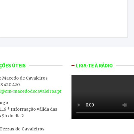
Pedro Venceslau é o novo 2º comandante da
Associação Humanitária dos Bombeiros
Voluntários de Macedo de Cavaleiros
ÇÕES ÚTEIS
LIGA-TE À RÁDIO
e Macedo de Cavaleiros
8 420 420
al@cm-macedodecavaleiros.pt
iogo
 116 * Informação válida das
s 9h do dia 2
erras de Cavaleiros