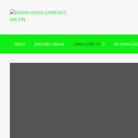
Skip
to
content
RÁDIO ONDA LIVRE 87.7, 
INÍCIO
EMISSÃO ONLINE
ONDA LIVRE TV
INFORMAÇÃ