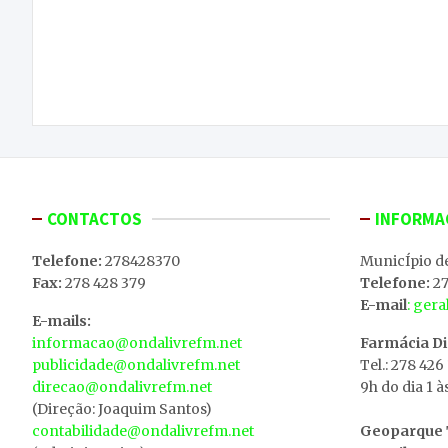
Navegação
Dez detidos por condução sob efeito de álcool no
de
distrito de Bragança em sete dias
artigos
CONTACTOS
INFORMA
Telefone:
278428370
MunicÍpio d
Fax:
278 428 379
Telefone:
27
E-mail
: ger
E-mails:
informacao@ondalivrefm.net
Farmácia D
publicidade@ondalivrefm.net
Tel.: 278 426
direcao@ondalivrefm.net
9h do dia 1 à
(Direção: Joaquim Santos)
contabilidade@ondalivrefm.net
Geoparque T