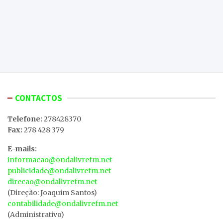
CONTACTOS
Telefone:
278428370
Fax:
278 428 379
E-mails:
informacao@ondalivrefm.net
publicidade@ondalivrefm.net
direcao@ondalivrefm.net
(Direção: Joaquim Santos)
contabilidade@ondalivrefm.net
(Administrativo)