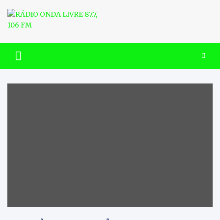
Skip
to
content
RÁDIO ONDA LIVRE 87.7, 106
FM