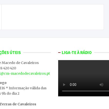
Idoso detido pelo crime de incêndio florestal em
Vila Nova de Foz Côa
ÇÕES ÚTEIS
LIGA-TE À RÁDIO
e Macedo de Cavaleiros
8 420 420
al@cm-macedodecavaleiros.pt
iogo
 116 * Informação válida das
s 9h do dia 2
erras de Cavaleiros