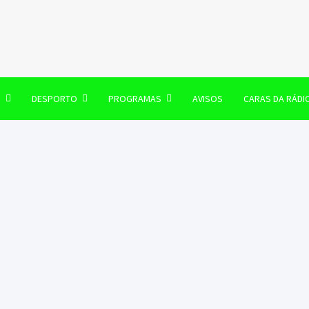
106 FM
O
DESPORTO
PROGRAMAS
AVISOS
CARAS DA RÁDI