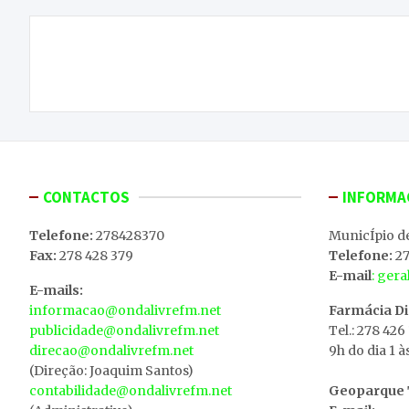
Navegação
Jovem morre esta tarde afogada em Sete Lagoas
de
(Montalegre)
artigos
CONTACTOS
INFORMA
Telefone:
278428370
MunicÍpio d
Fax:
278 428 379
Telefone:
27
E-mail
: ger
E-mails:
informacao@ondalivrefm.net
Farmácia D
publicidade@ondalivrefm.net
Tel.: 278 426
direcao@ondalivrefm.net
9h do dia 1 à
(Direção: Joaquim Santos)
contabilidade@ondalivrefm.net
Geoparque T