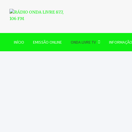
Skip
to
content
RÁDIO ONDA LIVRE 87.7, 
INÍCIO
EMISSÃO ONLINE
ONDA LIVRE TV
INFORMAÇÃ