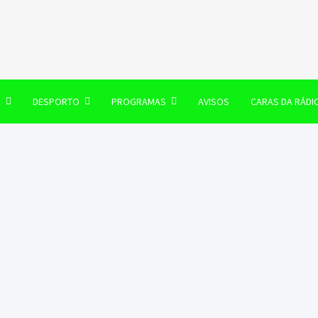
106 FM
O
DESPORTO
PROGRAMAS
AVISOS
CARAS DA RÁDI