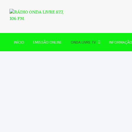
Skip
to
content
RÁDIO ONDA LIVRE 87.7, 
INÍCIO
EMISSÃO ONLINE
ONDA LIVRE TV
INFORMAÇÃ