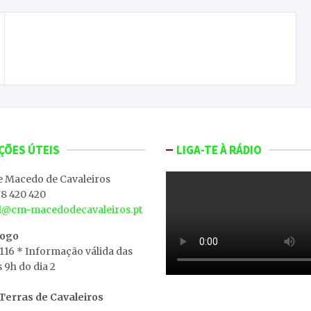
ONDA LIVRE TV – II Edição do Macedo Veste de
Branco
ÇÕES ÚTEIS
LIGA-TE À RÁDIO
e Macedo de Cavaleiros
8 420 420
al@cm-macedodecavaleiros.pt
iogo
 116 * Informação válida das
s 9h do dia 2
erras de Cavaleiros