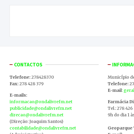
Navegação
Dia da amizade celebrado por mais de 1500
de
pessoas
artigos
CONTACTOS
INFORMA
Telefone:
278428370
MunicÍpio d
Fax:
278 428 379
Telefone:
27
E-mail
: ger
E-mails:
informacao@ondalivrefm.net
Farmácia D
publicidade@ondalivrefm.net
Tel.: 278 426
direcao@ondalivrefm.net
9h do dia 1 à
(Direção: Joaquim Santos)
contabilidade@ondalivrefm.net
Geoparque T