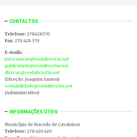
CONTACTOS
Telefone:
278428370
Fax:
278 428 379
E-mails:
informacao@ondalivrefm.net
publicidade@ondalivrefm.net
direcao@ondalivrefm.net
(Direção: Joaquim Santos)
contabilidade@ondalivrefm.net
(Administrativo)
INFORMAÇÕES ÚTEIS
MunicÍpio de Macedo de Cavaleiros
Telefone:
278 420 420