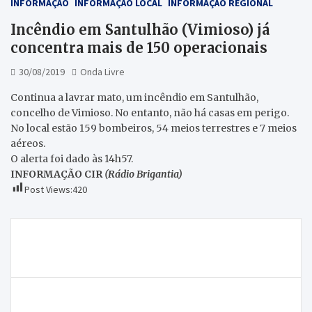
INFORMAÇÃO
INFORMAÇÃO LOCAL
INFORMAÇÃO REGIONAL
Incêndio em Santulhão (Vimioso) já
concentra mais de 150 operacionais
30/08/2019
Onda Livre
Continua a lavrar mato, um incêndio em Santulhão,
concelho de Vimioso. No entanto, não há casas em perigo.
No local estão 159 bombeiros, 54 meios terrestres e 7 meios
aéreos.
O alerta foi dado às 14h57.
INFORMAÇÃO CIR
(Rádio Brigantia)
Post Views:
420
Navegação
Homem detido em Mirandela pelo crime de tráfico
de
de estupefacientes
artigos
Homem encontrado morto no perímetro do