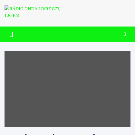
Skip
to
content
RÁDIO ONDA LIVRE 87.7, 106
FM