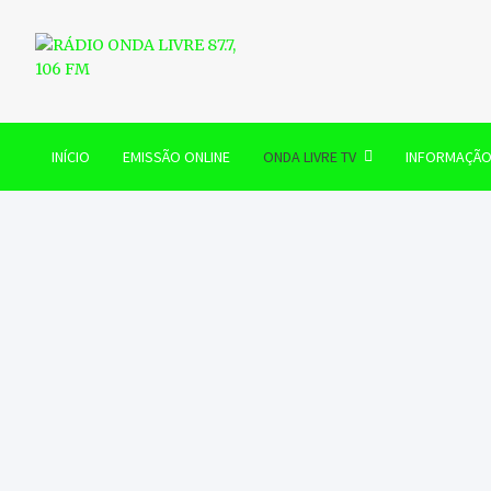
Skip
to
content
RÁDIO ONDA LIVRE 87.7, 
INÍCIO
EMISSÃO ONLINE
ONDA LIVRE TV
INFORMAÇÃ