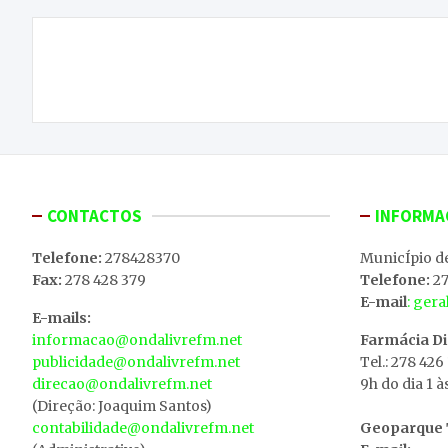
Navegação
IPB com mais vagas ocupadas na primeira fase
de
em relação ao ano anterior
artigos
CONTACTOS
INFORMA
Telefone:
278428370
MunicÍpio d
Fax:
278 428 379
Telefone:
27
E-mail
: ger
E-mails:
informacao@ondalivrefm.net
Farmácia D
publicidade@ondalivrefm.net
Tel.: 278 426
direcao@ondalivrefm.net
9h do dia 1 à
(Direção: Joaquim Santos)
contabilidade@ondalivrefm.net
Geoparque T