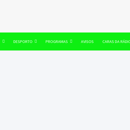
106 FM
O
DESPORTO
PROGRAMAS
AVISOS
CARAS DA RÁDI