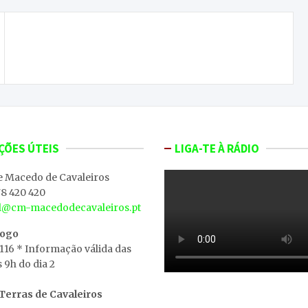
Reviramento lateral sem proteção é principal
causa de morte em acidentes com tratores
ÇÕES ÚTEIS
LIGA-TE À RÁDIO
e Macedo de Cavaleiros
8 420 420
al@cm-macedodecavaleiros.pt
iogo
 116 * Informação válida das
s 9h do dia 2
erras de Cavaleiros