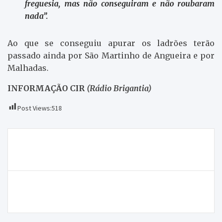
freguesia, mas não conseguiram e não roubaram
nada”.
Ao que se conseguiu apurar os ladrões terão
passado ainda por São Martinho de Angueira e por
Malhadas.
INFORMAÇÃO CIR
(Rádio Brigantia)
Post Views:
518
Navegação
AAUTAD faz protesto pela falta de alojamento para
de
os estudantes da universidade
artigos
Estação dos CTT de Vila Flor reabre na segunda-
feira