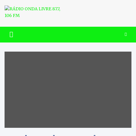
Skip
to
content
RÁDIO ONDA LIVRE 87.7, 106
FM