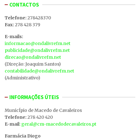
CONTACTOS
Telefone:
278428370
Fax:
278 428 379
E-mails:
informacao@ondalivrefm.net
publicidade@ondalivrefm.net
direcao@ondalivrefm.net
(Direção: Joaquim Santos)
contabilidade@ondalivrefm.net
(Administrativo)
INFORMAÇÕES ÚTEIS
MunicÍpio de Macedo de Cavaleiros
Telefone:
278 420 420
E-mail
: geral@cm-macedodecavaleiros.pt
Farmácia Diogo