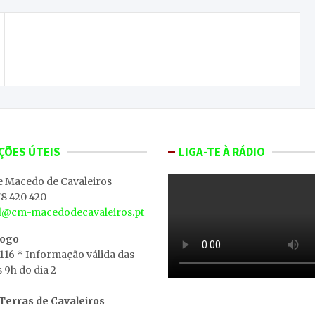
CA Macedo consegue os três pontos em Vila Flor
ÇÕES ÚTEIS
LIGA-TE À RÁDIO
e Macedo de Cavaleiros
8 420 420
al@cm-macedodecavaleiros.pt
iogo
 116 * Informação válida das
s 9h do dia 2
erras de Cavaleiros