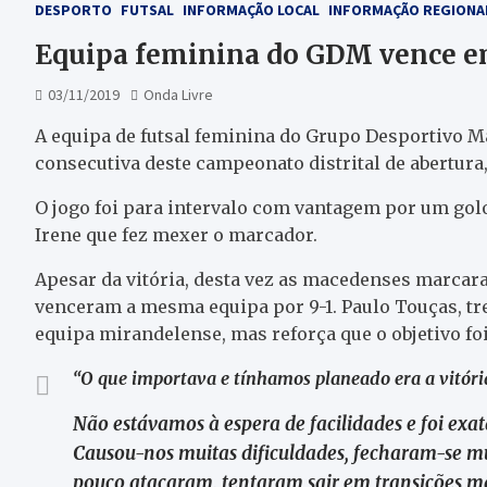
DESPORTO
FUTSAL
INFORMAÇÃO LOCAL
INFORMAÇÃO REGIONA
Equipa feminina do GDM vence e
03/11/2019
Onda Livre
A equipa de futsal feminina do Grupo Desportivo M
consecutiva deste campeonato distrital de abertura
O jogo foi para intervalo com vantagem por um golo,
Irene que fez mexer o marcador.
Apesar da vitória, desta vez as macedenses marcar
venceram a mesma equipa por 9-1. Paulo Touças, tre
equipa mirandelense, mas reforça que o objetivo fo
“O que importava e tínhamos planeado era a vitóri
Não estávamos à espera de facilidades e foi exa
Causou-nos muitas dificuldades, fecharam-se m
pouco atacaram, tentaram sair em transições m