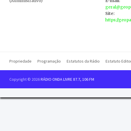
(Administrativo)
E-mail:
geral@geopa
Site:
https://geop
Propriedade
Programação
Estatutos da Rádio
Estatuto Editor
Copyright © 2026
RÁDIO ONDA LIVRE 87.7, 106 FM