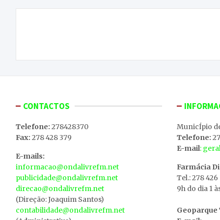
Navegação
Macedense vence ao líder da tabela e sobe à
de
segunda posição
artigos
CONTACTOS
INFORMA
Telefone:
278428370
MunicÍpio d
Fax:
278 428 379
Telefone:
27
E-mail
: ger
E-mails:
informacao@ondalivrefm.net
Farmácia D
publicidade@ondalivrefm.net
Tel.: 278 426
direcao@ondalivrefm.net
9h do dia 1 à
(Direção: Joaquim Santos)
contabilidade@ondalivrefm.net
Geoparque T