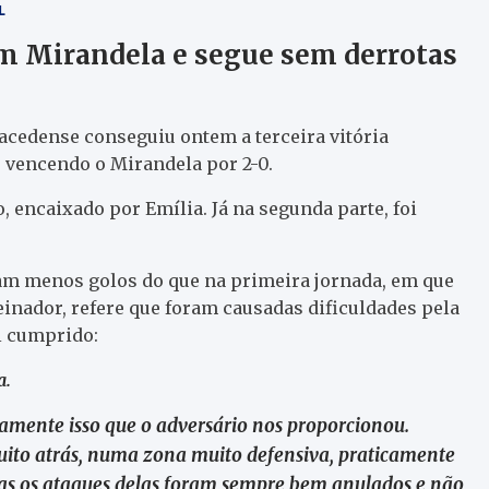
L
m Mirandela e segue sem derrotas
acedense conseguiu ontem a terceira vitória
, vencendo o Mirandela por 2-0.
 encaixado por Emília. Já na segunda parte, foi
am menos golos do que na primeira jornada, em que
inador, refere que foram causadas dificuldades pela
i cumprido:
a.
tamente isso que o adversário nos proporcionou.
uito atrás, numa zona muito defensiva, praticamente
as os ataques delas foram sempre bem anulados e não