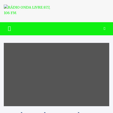
Skip
to
content
RÁDIO ONDA LIVRE 87.7, 106
FM