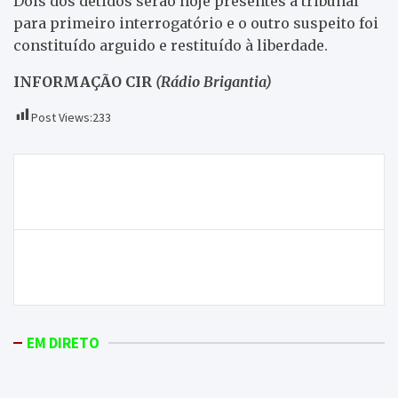
Dois dos detidos serão hoje presentes a tribunal
para primeiro interrogatório e o outro suspeito foi
constituído arguido e restituído à liberdade.
INFORMAÇÃO CIR
(Rádio Brigantia)
Post Views:
233
Navegação
Cogumelos Shiitake podem ter potencialidades
de
antibaterianas em doenças como o pé diabético
artigos
ONDA LIVRE TV – Equipa feminina do GDM vence
Taça Distrital de Abertura
EM DIRETO