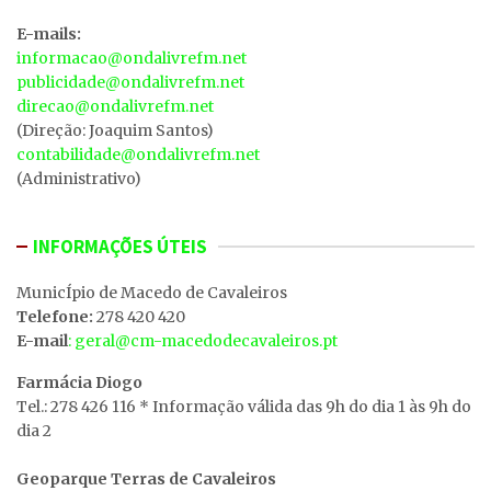
E-mails:
informacao@ondalivrefm.net
publicidade@ondalivrefm.net
direcao@ondalivrefm.net
(Direção: Joaquim Santos)
contabilidade@ondalivrefm.net
(Administrativo)
INFORMAÇÕES ÚTEIS
MunicÍpio de Macedo de Cavaleiros
Telefone:
278 420 420
E-mail
: geral@cm-macedodecavaleiros.pt
Farmácia Diogo
Tel.: 278 426 116 * Informação válida das 9h do dia 1 às 9h do
dia 2
Geoparque Terras de Cavaleiros