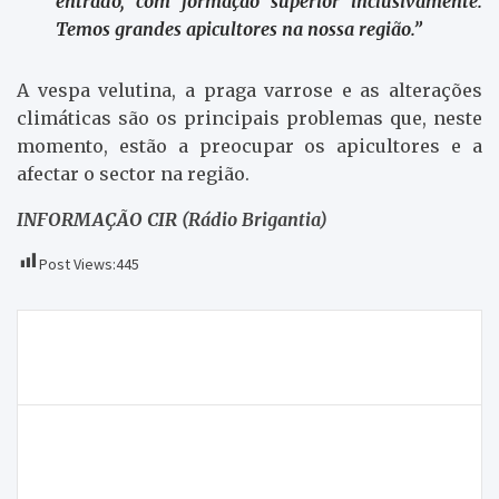
entrado, com formação superior inclusivamente.
Temos grandes apicultores na nossa região.”
A vespa velutina, a praga varrose e as alterações
climáticas são os principais problemas que, neste
momento, estão a preocupar os apicultores e a
afectar o sector na região.
INFORMAÇÃO CIR (Rádio Brigantia)
Post Views:
445
Navegação
Incêndio deixa posto da GNR de Mesão Frio
de
inutilizado
artigos
CA Macedo encontra o FC Vinhais no domingo para
um “jogo difícil”