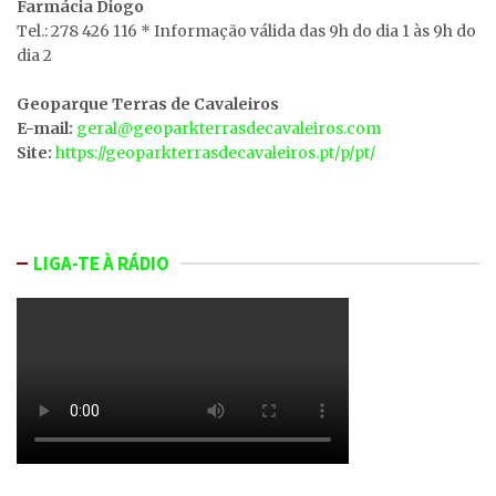
Farmácia Diogo
Tel.: 278 426 116 * Informação válida das 9h do dia 1 às 9h do
dia 2
Geoparque Terras de Cavaleiros
E-mail:
geral@geoparkterrasdecavaleiros.com
Site:
https://geoparkterrasdecavaleiros.pt/p/pt/
LIGA-TE À RÁDIO