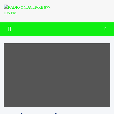
Skip
to
content
RÁDIO ONDA LIVRE 87.7, 106
FM