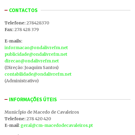
CONTACTOS
Telefone:
278428370
Fax:
278 428 379
E-mails:
informacao@ondalivrefm.net
publicidade@ondalivrefm.net
direcao@ondalivrefm.net
(Direção: Joaquim Santos)
contabilidade@ondalivrefm.net
(Administrativo)
INFORMAÇÕES ÚTEIS
MunicÍpio de Macedo de Cavaleiros
Telefone:
278 420 420
E-mail
: geral@cm-macedodecavaleiros.pt