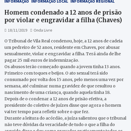
INFORMAÇÃO
INFORMAÇÃO LOCAL
INFORMAÇÃO REGIONAL
Homem condenado a 12 anos de prisão
por violar e engravidar a filha (Chaves)
18/11/2019
Onda Livre
O Tribunal de Vila Real condenou, hoje, a 12 anos de cadeia
um pedreiro de 52 anos, residente em Chaves, por abusar
sexualmente, violar e engravidar a filha. Terá ainda de lhe
pagar 25 mil euros de indemnização.
Os abusos terão começado quando a jovem tinha 13 anos.
Primeiro com toques e beijos. O ato sexual terá sido
consumado por volta dos 15 anos, pelo menos uma vez por
semana, até culminar numa gravidez de que resultou o
nascimento de uma criança, quando aquela tinha 18.
Depois de o condenar a 12 anos de prisão efetiva, a
presidente do coletivo de juízes disse que agora o homem
vai ter tempo para refletir sobre o que fez.
Durante a leitura do acórdão, a juíza salientou que o tribunal
não teve dúvidas da veracidade de tudo o que a filha do
arguido disse e deu como provados praticamente todos os