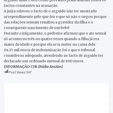
factos constantes na acusação.
A juíza relevou o facto de o arguido não ter mostrado
arrependimento pelo que fez e que só não o negou porque
das relações sexuais resultou a gravidez da filha e o
consequente nascimento de um bebé.
Durante o julgamento, o pedreiro afirmou que o ato sexual
só aconteceu três ou quatro vezes quando a filha já era
maior de idade e porque ela se ia meter na cama dele.
Os 25 mil euros de indemnização foi o que o tribunal
considerou adequado, atendendo ao facto de arguido ter
declarado um ordenado mensal de 600 euros.
INFORMAÇÃO CIR
(Rádio Ansiães)
Post Views:
347
Navegação
ONDA LIVRE TV – Pós-graduação em Gestão de
de
Unidades de Saúde arranca em Macedo
artigos
Balanço semanal da GNR dá conta de dois detidos no