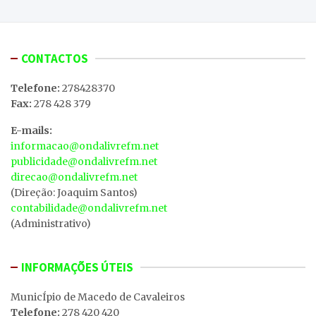
CONTACTOS
Telefone:
278428370
Fax:
278 428 379
E-mails:
informacao@ondalivrefm.net
publicidade@ondalivrefm.net
direcao@ondalivrefm.net
(Direção: Joaquim Santos)
contabilidade@ondalivrefm.net
(Administrativo)
INFORMAÇÕES ÚTEIS
MunicÍpio de Macedo de Cavaleiros
Telefone:
278 420 420