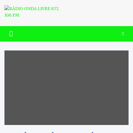
Skip
to
content
RÁDIO ONDA LIVRE 87.7, 106
FM