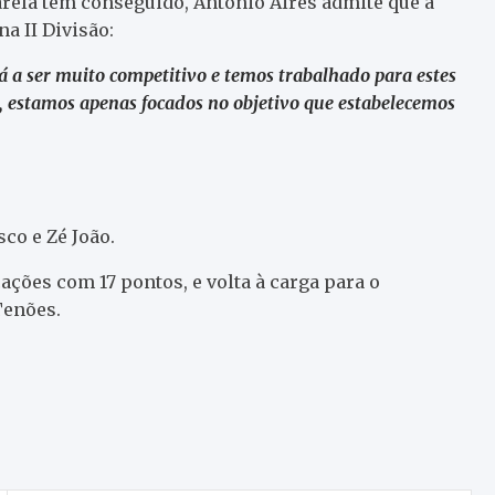
arela tem conseguido, António Aires admite que a
a II Divisão:
stá a ser muito competitivo e temos trabalhado para estes
 estamos apenas focados no objetivo que estabelecemos
co e Zé João.
ações com 17 pontos, e volta à carga para o
Tenões.