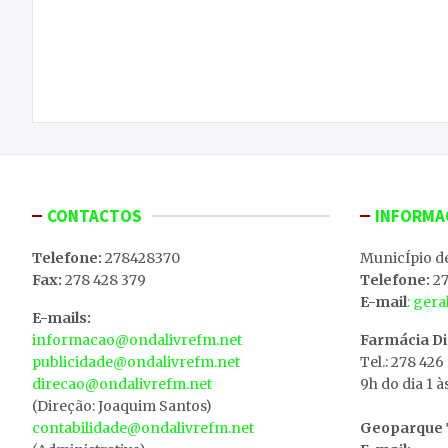
Navegação
Incêndio destruiu habitação a família em
de
Constantim mas população está unida para
ajudar
artigos
CONTACTOS
INFORMA
Telefone:
278428370
MunicÍpio d
Fax:
278 428 379
Telefone:
27
E-mail
: ger
E-mails:
informacao@ondalivrefm.net
Farmácia D
publicidade@ondalivrefm.net
Tel.: 278 426
direcao@ondalivrefm.net
9h do dia 1 à
(Direção: Joaquim Santos)
contabilidade@ondalivrefm.net
Geoparque T