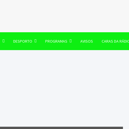
106 FM
O
DESPORTO
PROGRAMAS
AVISOS
CARAS DA RÁDI