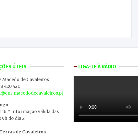
Macedo perde em Sendim e desce ao sexto lugar
ÇÕES ÚTEIS
LIGA-TE À RÁDIO
e Macedo de Cavaleiros
8 420 420
al@cm-macedodecavaleiros.pt
iogo
 116 * Informação válida das
s 9h do dia 2
erras de Cavaleiros