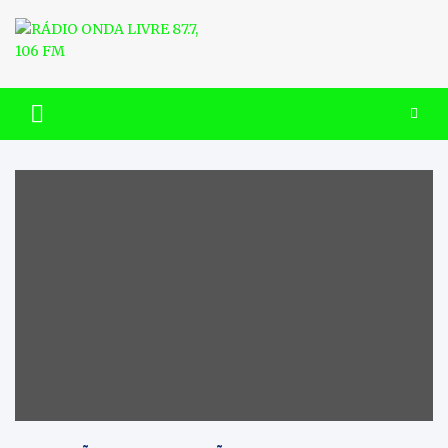
Skip
to
content
RÁDIO ONDA LIVRE 87.7, 106
FM