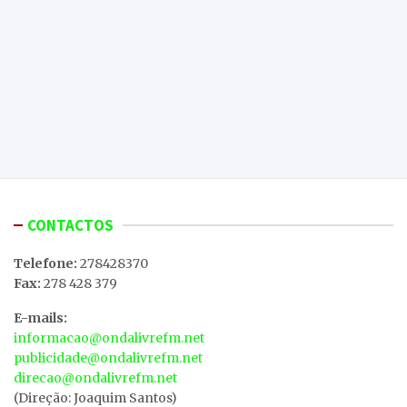
CONTACTOS
Telefone:
278428370
Fax:
278 428 379
E-mails:
informacao@ondalivrefm.net
publicidade@ondalivrefm.net
direcao@ondalivrefm.net
(Direção: Joaquim Santos)