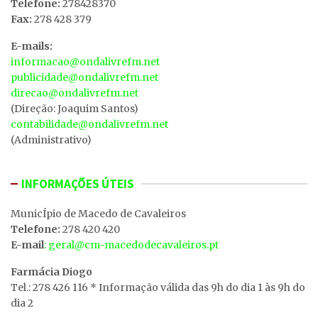
Telefone:
278428370
Fax:
278 428 379
E-mails:
informacao@ondalivrefm.net
publicidade@ondalivrefm.net
direcao@ondalivrefm.net
(Direção: Joaquim Santos)
contabilidade@ondalivrefm.net
(Administrativo)
INFORMAÇÕES ÚTEIS
MunicÍpio de Macedo de Cavaleiros
Telefone:
278 420 420
E-mail
: geral@cm-macedodecavaleiros.pt
Farmácia Diogo
Tel.: 278 426 116 * Informação válida das 9h do dia 1 às 9h do
dia 2