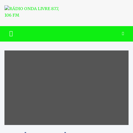
Skip
to
content
RÁDIO ONDA LIVRE 87.7, 106
FM