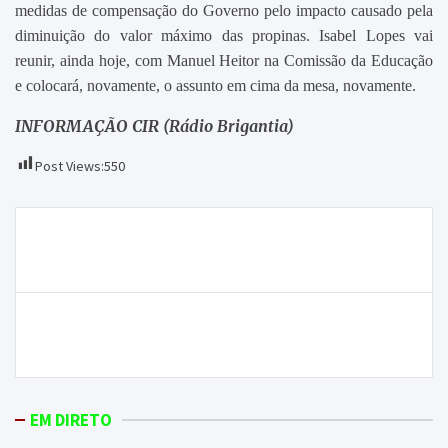
medidas de compensação do Governo pelo impacto causado pela
diminuição do valor máximo das propinas. Isabel Lopes vai
reunir, ainda hoje, com Manuel Heitor na Comissão da Educação
e colocará, novamente, o assunto em cima da mesa, novamente.
INFORMAÇÃO CIR (Rádio Brigantia)
Post Views:
550
Navegação
Conclusão do ensino secundário ainda preocupa em
de
Macedo de Cavaleiros
artigos
Arma de alarme e diversas munições apreendidas
em Vimioso
EM DIRETO