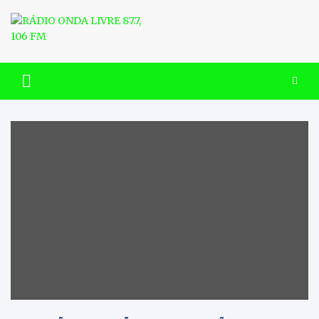
Skip
to
content
RÁDIO ONDA LIVRE 87.7, 106
FM