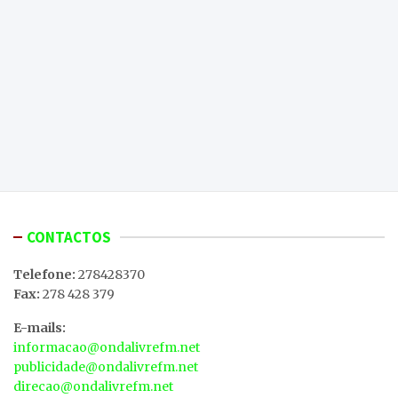
CONTACTOS
Telefone:
278428370
Fax:
278 428 379
E-mails:
informacao@ondalivrefm.net
publicidade@ondalivrefm.net
direcao@ondalivrefm.net