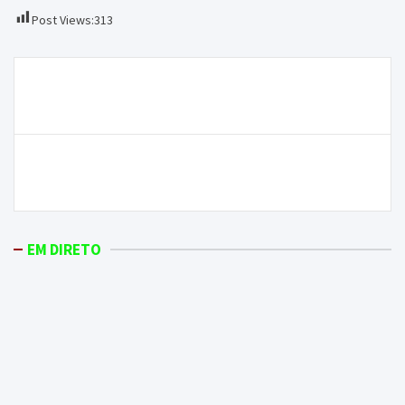
Post Views:
313
Navegação
Até domingo, pode fazer as suas compras no
de
Mercado de Natal em Macedo de Cavaleiros
artigos
Macedense volta a jogar em casa e recebe o Lordelo
já este sábado
EM DIRETO