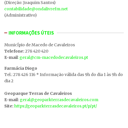
(Direção: Joaquim Santos)
contabilidade@ondalivrefm.net
(Administrativo)
INFORMAÇÕES ÚTEIS
MunicÍpio de Macedo de Cavaleiros
Telefone:
278 420 420
E-mail
: geral@cm-macedodecavaleiros.pt
Farmácia Diogo
Tel.: 278 426 116 * Informação válida das 9h do dia 1 às 9h do
dia 2
Geoparque Terras de Cavaleiros
E-mail:
geral@geoparkterrasdecavaleiros.com
Site:
https://geoparkterrasdecavaleiros.pt/p/pt/