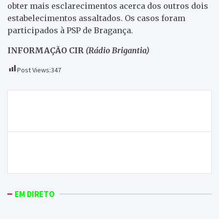
obter mais esclarecimentos acerca dos outros dois
estabelecimentos assaltados. Os casos foram
participados à PSP de Bragança.
INFORMAÇÃO CIR
(Rádio Brigantia)
Post Views:
347
Navegação
Casal geria bar e tinha quartos destinados à
de
prostituição na zona da Campeã (Vila Real)
artigos
Oito detidos em flagrante no distrito de Bragança a
semana passada
EM DIRETO