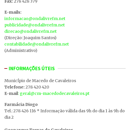
Fax:
278 428 379
E-mails:
informacao@ondalivrefm.net
publicidade@ondalivrefm.net
direcao@ondalivrefm.net
(Direção: Joaquim Santos)
contabilidade@ondalivrefm.net
(Administrativo)
INFORMAÇÕES ÚTEIS
MunicÍpio de Macedo de Cavaleiros
Telefone:
278 420 420
E-mail
: geral@cm-macedodecavaleiros.pt
Farmácia Diogo
Tel.: 278 426 116 * Informação válida das 9h do dia 1 às 9h do
dia 2
Geoparque Terras de Cavaleiros