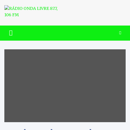
Skip
to
content
RÁDIO ONDA LIVRE 87.7, 106
FM