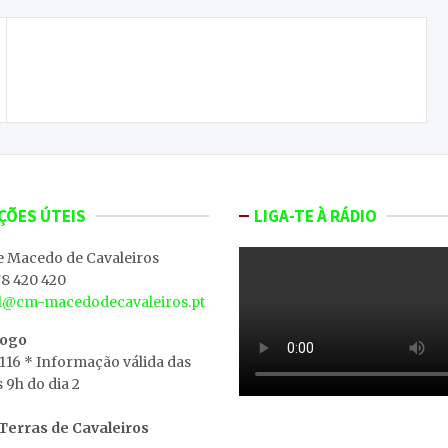
Oito detidos em flagrante a semana passada no
distrito de Bragança
ÇÕES ÚTEIS
LIGA-TE À RÁDIO
e Macedo de Cavaleiros
8 420 420
al@cm-macedodecavaleiros.pt
iogo
 116 * Informação válida das
s 9h do dia 2
erras de Cavaleiros