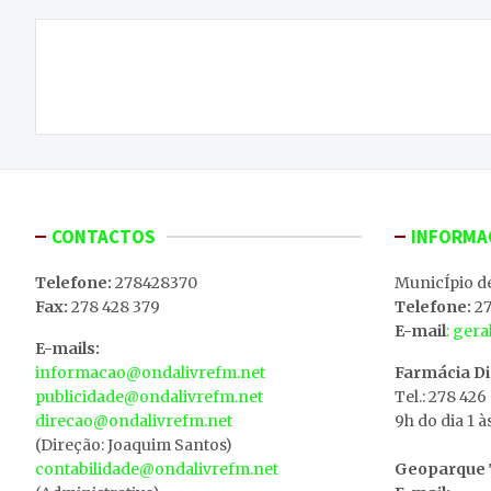
Navegação
Homem encontrado morto dentro de casa em
de
Vila Real
artigos
CONTACTOS
INFORMA
Telefone:
278428370
MunicÍpio d
Fax:
278 428 379
Telefone:
27
E-mail
: ger
E-mails:
informacao@ondalivrefm.net
Farmácia D
publicidade@ondalivrefm.net
Tel.: 278 426
direcao@ondalivrefm.net
9h do dia 1 à
(Direção: Joaquim Santos)
contabilidade@ondalivrefm.net
Geoparque T