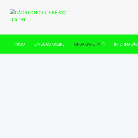
Skip
to
content
RÁDIO ONDA LIVRE 87.7, 
INÍCIO
EMISSÃO ONLINE
ONDA LIVRE TV
INFORMAÇÃ