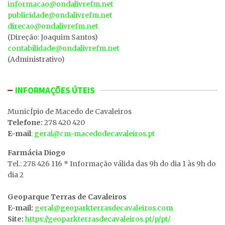
informacao@ondalivrefm.net
publicidade@ondalivrefm.net
direcao@ondalivrefm.net
(Direção: Joaquim Santos)
contabilidade@ondalivrefm.net
(Administrativo)
INFORMAÇÕES ÚTEIS
MunicÍpio de Macedo de Cavaleiros
Telefone:
278 420 420
E-mail
: geral@cm-macedodecavaleiros.pt
Farmácia Diogo
Tel.: 278 426 116 * Informação válida das 9h do dia 1 às 9h do
dia 2
Geoparque Terras de Cavaleiros
E-mail:
geral@geoparkterrasdecavaleiros.com
Site:
https://geoparkterrasdecavaleiros.pt/p/pt/