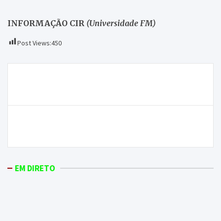
INFORMAÇÃO CIR
(Universidade FM)
Post Views:
450
Navegação
GDM recebe Nun’Álvares para um jogo que se
de
avizinha com “muitas dificuldades”
artigos
Macedo recebe Rebordelo e quer arrecadar os três
pontos
EM DIRETO