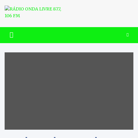
Skip
to
content
RÁDIO ONDA LIVRE 87.7, 106
FM