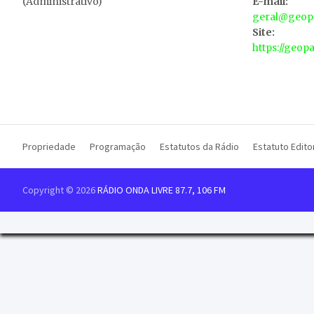
(Administrativo)
E-mail:
geral@geopa
Site:
https://geop
Propriedade
Programação
Estatutos da Rádio
Estatuto Editor
Copyright © 2026
RÁDIO ONDA LIVRE 87.7, 106 FM