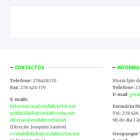
Navegação
Aldeia de Salselas com assaltos na noite de
de
domingo para segunda-feira
artigos
CONTACTOS
INFORMA
Telefone:
278428370
MunicÍpio d
Fax:
278 428 379
Telefone:
27
E-mail
: ger
E-mails:
informacao@ondalivrefm.net
Farmácia D
publicidade@ondalivrefm.net
Tel.: 278 426
direcao@ondalivrefm.net
9h do dia 1 à
(Direção: Joaquim Santos)
contabilidade@ondalivrefm.net
Geoparque T