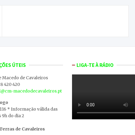
ONDA LIVRE TV – Plano Nacional para o
Alojamento no Ensino Superior é viável
ÇÕES ÚTEIS
LIGA-TE À RÁDIO
e Macedo de Cavaleiros
8 420 420
al@cm-macedodecavaleiros.pt
iogo
 116 * Informação válida das
s 9h do dia 2
erras de Cavaleiros