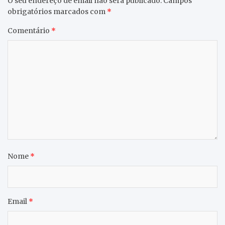
O seu endereço de email não será publicado.
Campos
obrigatórios marcados com
*
Comentário
*
Nome
*
Email
*