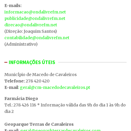
E-mails:
informacao@ondalivrefm.net
publicidade@ondalivrefm.net
direcao@ondalivrefm.net
(Direção: Joaquim Santos)
contabilidade@ondalivrefm.net
(Administrativo)
INFORMAÇÕES ÚTEIS
MunicÍpio de Macedo de Cavaleiros
Telefone:
278 420 420
E-mail
: geral@cm-macedodecavaleiros.pt
Farmácia Diogo
Tel.: 278 426 116 * Informação válida das 9h do dia 1 às 9h do
dia 2
Geoparque Terras de Cavaleiros
E-mail:
geral@geoparkterrasdecavaleiros.com