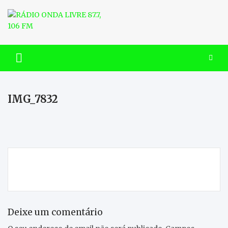
Skip
to
content
RÁDIO ONDA LIVRE 87.7, 106
FM
IMG_7832
Navegação
Ana Gomes defende regionalização durante visita a
de
Macedo de Cavaleiros
artigos
Deixe um comentário