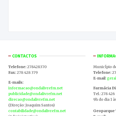
Navegação
Covid-19: números continuam a descer e
de
Macedo de Cavaleiros segue com apenas oito
casos ativos
artigos
CONTACTOS
INFORMA
Telefone:
278428370
MunicÍpio d
Fax:
278 428 379
Telefone:
27
E-mail
: ger
E-mails:
informacao@ondalivrefm.net
Farmácia D
publicidade@ondalivrefm.net
Tel.: 278 426
direcao@ondalivrefm.net
9h do dia 1 à
(Direção: Joaquim Santos)
contabilidade@ondalivrefm.net
Geoparque T