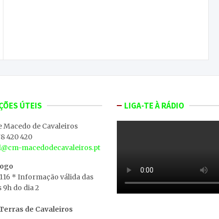
Este domingo regressam os Mercados dos
Produtos da Terra de Macedo de Cavaleiros
ÇÕES ÚTEIS
LIGA-TE À RÁDIO
e Macedo de Cavaleiros
8 420 420
al@cm-macedodecavaleiros.pt
iogo
 116 * Informação válida das
s 9h do dia 2
erras de Cavaleiros