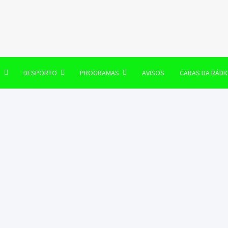
106 FM
O
DESPORTO
PROGRAMAS
AVISOS
CARAS DA RÁDI