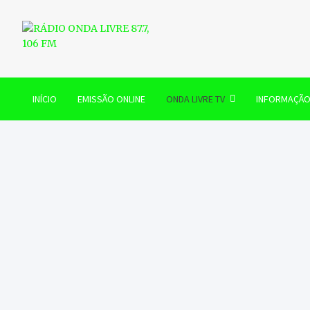
Skip
to
content
RÁDIO ONDA LIVRE 87.7, 
INÍCIO
EMISSÃO ONLINE
ONDA LIVRE TV
INFORMAÇÃ