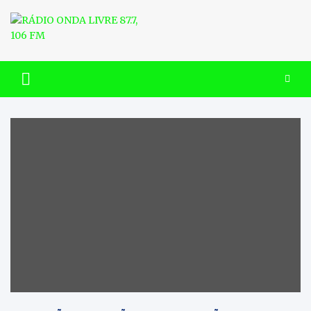
Skip
to
content
RÁDIO ONDA LIVRE 87.7, 106
FM