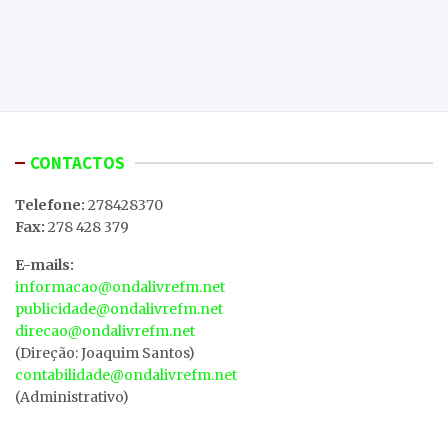
CONTACTOS
Telefone:
278428370
Fax:
278 428 379
E-mails:
informacao@ondalivrefm.net
publicidade@ondalivrefm.net
direcao@ondalivrefm.net
(Direção: Joaquim Santos)
contabilidade@ondalivrefm.net
(Administrativo)