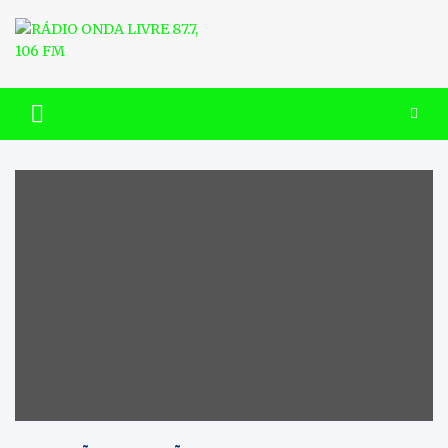
Skip
to
content
RÁDIO ONDA LIVRE 87.7, 106
FM