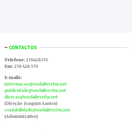
CONTACTOS
Telefone:
278428370
Fax:
278 428 379
E-mails:
informacao@ondalivrefm.net
publicidade@ondalivrefm.net
direcao@ondalivrefm.net
(Direção: Joaquim Santos)
contabilidade@ondalivrefm.net
(Administrativo)