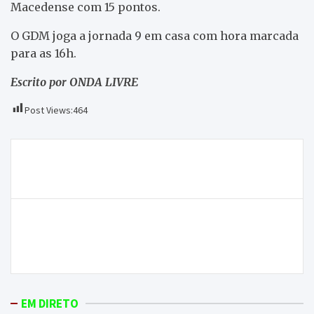
Macedense com 15 pontos.
O GDM joga a jornada 9 em casa com hora marcada
para as 16h.
Escrito por ONDA LIVRE
Post Views:
464
Navegação
Equipa feminina do GDM perde esta tarde com o
de
Académica e mantém pontuação a zero
artigos
Bom desempenho em campo não chegou para a
equipa feminina do GDM conseguir os primeiros
três pontos este domingo
EM DIRETO