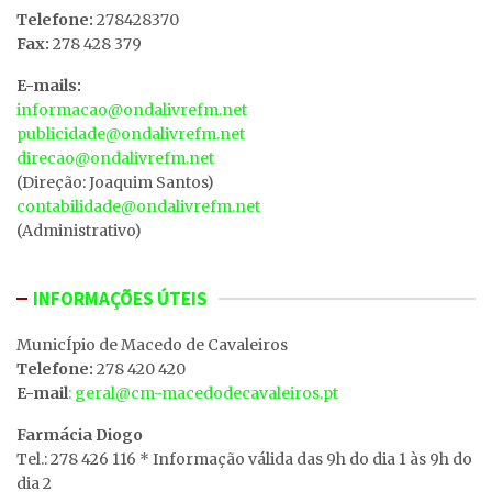
Telefone:
278428370
Fax:
278 428 379
E-mails:
informacao@ondalivrefm.net
publicidade@ondalivrefm.net
direcao@ondalivrefm.net
(Direção: Joaquim Santos)
contabilidade@ondalivrefm.net
(Administrativo)
INFORMAÇÕES ÚTEIS
MunicÍpio de Macedo de Cavaleiros
Telefone:
278 420 420
E-mail
: geral@cm-macedodecavaleiros.pt
Farmácia Diogo
Tel.: 278 426 116 * Informação válida das 9h do dia 1 às 9h do
dia 2