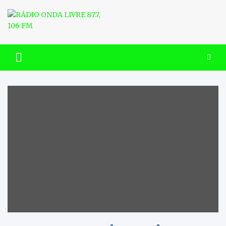
Skip
to
content
RÁDIO ONDA LIVRE 87.7, 106
FM