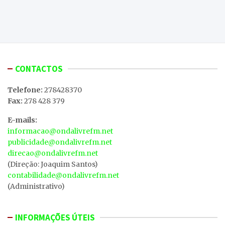
CONTACTOS
Telefone:
278428370
Fax:
278 428 379
E-mails:
informacao@ondalivrefm.net
publicidade@ondalivrefm.net
direcao@ondalivrefm.net
(Direção: Joaquim Santos)
contabilidade@ondalivrefm.net
(Administrativo)
INFORMAÇÕES ÚTEIS