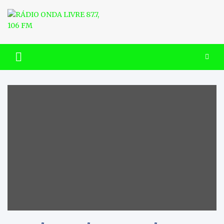
Skip
to
content
RÁDIO ONDA LIVRE 87.7, 106
FM