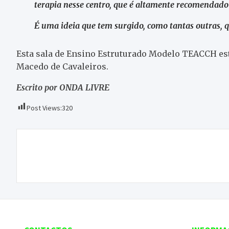
terapia nesse centro, que é altamente recomendado 
É uma ideia que tem surgido, como tantas outras, 
Esta sala de Ensino Estruturado Modelo TEACCH est
Macedo de Cavaleiros.
Escrito por ONDA LIVRE
Post Views:
320
Navegação
Covid-19: Vila Flor e Alfândega da Fé já não têm
de
casos ativos
artigos