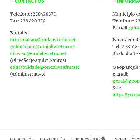
CONTACTOS
INFORMA
Telefone:
278428370
MunicÍpio d
Fax:
278 428 379
Telefone:
27
E-mail
: ger
E-mails:
informacao@ondalivrefm.net
Farmácia D
publicidade@ondalivrefm.net
Tel.: 278 426
direcao@ondalivrefm.net
9h do dia 1 à
(Direção: Joaquim Santos)
contabilidade@ondalivrefm.net
Geoparque T
(Administrativo)
E-mail:
geral@geopa
Site:
https://geop
Propriedade
Programação
Estatutos da Rádio
Estatuto Editor