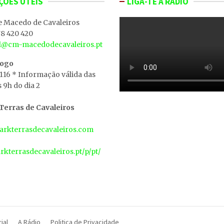
ÇÕES ÚTEIS
LIGA-TE À RÁDIO
e Macedo de Cavaleiros
8 420 420
al@cm-macedodecavaleiros.pt
iogo
 116 * Informação válida das
s 9h do dia 2
erras de Cavaleiros
rkterrasdecavaleiros.com
arkterrasdecavaleiros.pt/p/pt/
ial
A Rádio
Politica de Privacidade