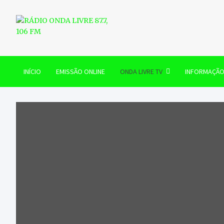
Skip
to
content
RÁDIO ONDA LIVRE 87.7, 
INÍCIO
EMISSÃO ONLINE
ONDA LIVRE TV
INFORMAÇÃ