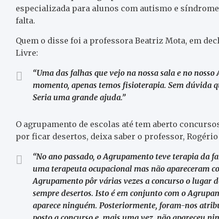
especializada para alunos com autismo e síndrom
falta.
Quem o disse foi a professora Beatriz Mota, em de
Livre:
“Uma das falhas que vejo na nossa sala e no nosso 
momento, apenas temos fisioterapia. Sem dúvida que
Seria uma grande ajuda.”
O agrupamento de escolas até tem aberto concursos
por ficar desertos, deixa saber o professor, Rogéri
“No ano passado, o Agrupamento teve terapia da fa
uma terapeuta ocupacional mas não apareceram conc
Agrupamento pôr várias vezes a concurso o lugar de
sempre desertos. Isto é em conjunto com o Agrupa
aparece ninguém. Posteriormente, foram-nos atribuí
posto a concurso e, mais uma vez, não apareceu n