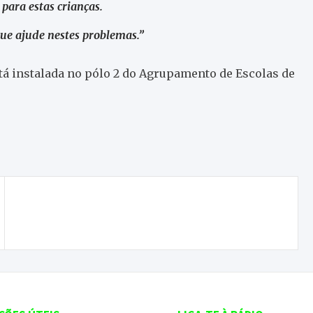
para estas crianças.
que ajude nestes problemas.”
á instalada no pólo 2 do Agrupamento de Escolas de
ONDA LIVRE TV – Reunião de Câmara Mensal
Pública de Macedo de Cavaleiros 27/05/202