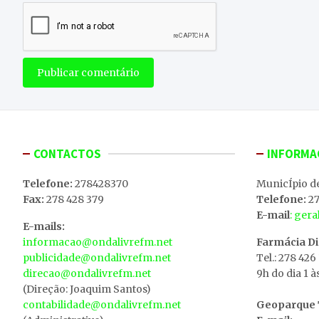
CONTACTOS
INFORMA
Telefone:
278428370
MunicÍpio d
Fax:
278 428 379
Telefone:
27
E-mail
: ger
E-mails:
informacao@ondalivrefm.net
Farmácia D
publicidade@ondalivrefm.net
Tel.: 278 426
direcao@ondalivrefm.net
9h do dia 1 à
(Direção: Joaquim Santos)
contabilidade@ondalivrefm.net
Geoparque T