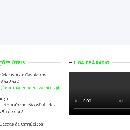
ÇÕES ÚTEIS
LIGA-TE À RÁDIO
e Macedo de Cavaleiros
8 420 420
al@cm-macedodecavaleiros.pt
iogo
 116 * Informação válida das
s 9h do dia 2
erras de Cavaleiros