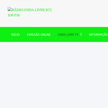
Skip
to
content
RÁDIO ONDA LIVRE 87.7, 
INÍCIO
EMISSÃO ONLINE
ONDA LIVRE TV
INFORMAÇÃ