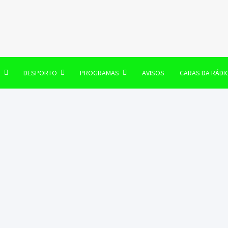
106 FM
O
DESPORTO
PROGRAMAS
AVISOS
CARAS DA RÁDI