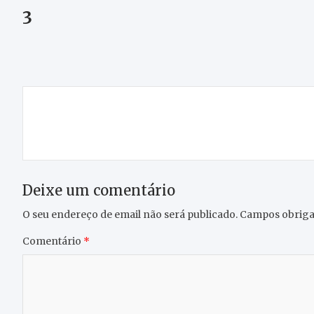
3
Navegação
Bloco de Esquerda não terá candidato à Câmara
de
Municipal de Macedo nas próximas autárquicas
artigos
Deixe um comentário
O seu endereço de email não será publicado.
Campos obriga
Comentário
*