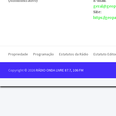
(Administrativo)
E-mail:
geral@geopa
Site:
https://geop
Propriedade
Programação
Estatutos da Rádio
Estatuto Editor
Copyright © 2026
RÁDIO ONDA LIVRE 87.7, 106 FM