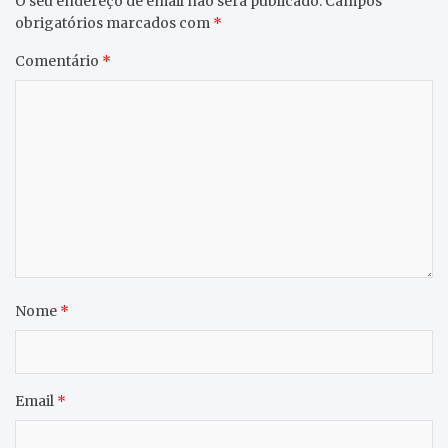
O seu endereço de email não será publicado.
Campos
obrigatórios marcados com
*
Comentário
*
Nome
*
Email
*