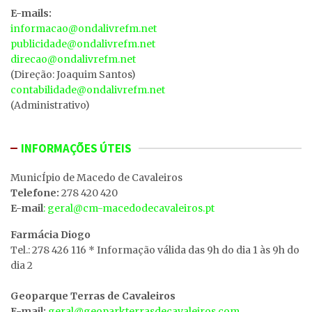
E-mails:
informacao@ondalivrefm.net
publicidade@ondalivrefm.net
direcao@ondalivrefm.net
(Direção: Joaquim Santos)
contabilidade@ondalivrefm.net
(Administrativo)
INFORMAÇÕES ÚTEIS
MunicÍpio de Macedo de Cavaleiros
Telefone:
278 420 420
E-mail
: geral@cm-macedodecavaleiros.pt
Farmácia Diogo
Tel.: 278 426 116 * Informação válida das 9h do dia 1 às 9h do
dia 2
Geoparque Terras de Cavaleiros
E-mail:
geral@geoparkterrasdecavaleiros.com