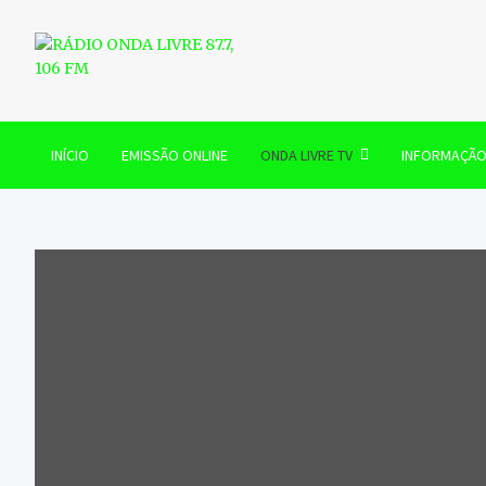
Skip
to
content
RÁDIO ONDA LIVRE 87.7, 
INÍCIO
EMISSÃO ONLINE
ONDA LIVRE TV
INFORMAÇÃ