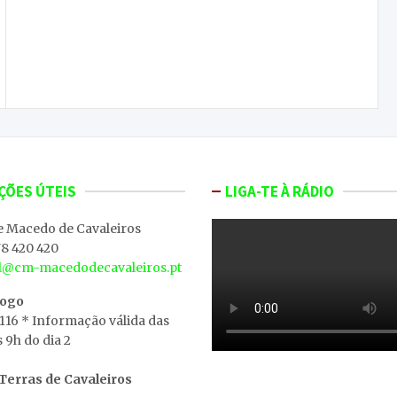
Homem acusado de matar dois cunhados em
Avarenta conhece esta tarde a decisão do
tribunal
ÇÕES ÚTEIS
LIGA-TE À RÁDIO
e Macedo de Cavaleiros
8 420 420
al@cm-macedodecavaleiros.pt
iogo
 116 * Informação válida das
s 9h do dia 2
erras de Cavaleiros