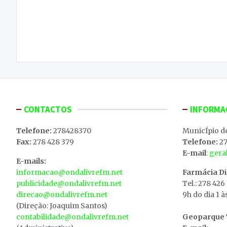
Navegação
Quatro detidos no distrito de Bragança por
de
associação criminosa
artigos
CONTACTOS
INFORMA
Telefone:
278428370
MunicÍpio d
Fax:
278 428 379
Telefone:
27
E-mail
: ger
E-mails:
informacao@ondalivrefm.net
Farmácia D
publicidade@ondalivrefm.net
Tel.: 278 426
direcao@ondalivrefm.net
9h do dia 1 à
(Direção: Joaquim Santos)
contabilidade@ondalivrefm.net
Geoparque T