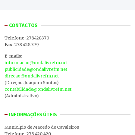
CONTACTOS
Telefone:
278428370
Fax:
278 428 379
E-mails:
informacao@ondalivrefm.net
publicidade@ondalivrefm.net
direcao@ondalivrefm.net
(Direção: Joaquim Santos)
contabilidade@ondalivrefm.net
(Administrativo)
INFORMAÇÕES ÚTEIS
MunicÍpio de Macedo de Cavaleiros
Telefone:
278 420 420