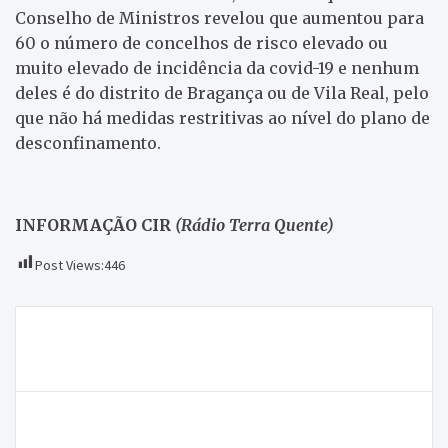
Conselho de Ministros revelou que aumentou para
60 o número de concelhos de risco elevado ou
muito elevado de incidência da covid-19 e nenhum
deles é do distrito de Bragança ou de Vila Real, pelo
que não há medidas restritivas ao nível do plano de
desconfinamento.
INFORMAÇÃO CIR
(Rádio Terra Quente)
Post Views:
446
Navegação
Máscara do Amor é a próxima atração turística de
de
Podence
artigos
ONDA LIVRE TV – Presidente da República preside
às comemorações do centenário de Camilo de