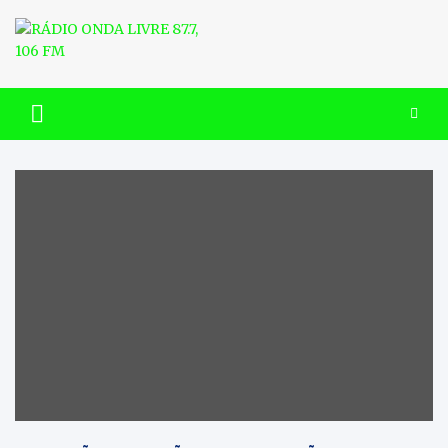
Skip
to
content
RÁDIO ONDA LIVRE 87.7, 106
FM