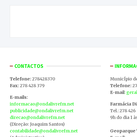
Navegação
Futebol de Praia já tem calendário definido
de
artigos
CONTACTOS
INFORMA
Telefone:
278428370
MunicÍpio d
Fax:
278 428 379
Telefone:
27
E-mail
: ger
E-mails:
informacao@ondalivrefm.net
Farmácia D
publicidade@ondalivrefm.net
Tel.: 278 426
direcao@ondalivrefm.net
9h do dia 1 à
(Direção: Joaquim Santos)
contabilidade@ondalivrefm.net
Geoparque T