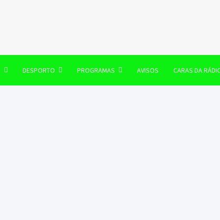
106 FM
O
DESPORTO
PROGRAMAS
AVISOS
CARAS DA RÁDI