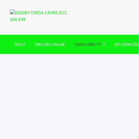
Skip
to
content
RÁDIO ONDA LIVRE 87.7, 
INÍCIO
EMISSÃO ONLINE
ONDA LIVRE TV
INFORMAÇÃ