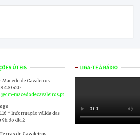
Quatro feridos em colisão de duas viaturas no
cruzamento da aldeia de Zoio
ÇÕES ÚTEIS
LIGA-TE À RÁDIO
e Macedo de Cavaleiros
8 420 420
al@cm-macedodecavaleiros.pt
iogo
 116 * Informação válida das
s 9h do dia 2
erras de Cavaleiros